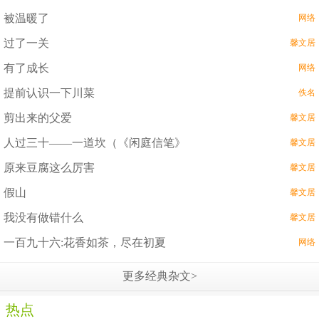
被温暖了
网络
过了一关
馨文居
有了成长
网络
提前认识一下川菜
佚名
剪出来的父爱
馨文居
人过三十——一道坎（《闲庭信笔》
馨文居
原来豆腐这么厉害
馨文居
假山
馨文居
我没有做错什么
馨文居
一百九十六:花香如茶，尽在初夏
网络
更多经典杂文>
热点