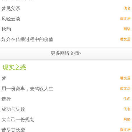
梦见父亲
佚名
风轻云淡
馨文居
秋韵
网络
媒介在传播过程中的价值
馨文居
更多网络文摘>
现实之惑
梦
馨文居
用一份谦卑，去驾驭人生
馨文居
选择
佚名
成功与失败
佚名
欠自己一份规划
网络
苦尽甘长磨
馨文居