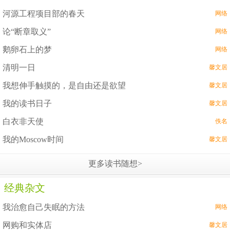
河源工程项目部的春天
网络
论“断章取义”
网络
鹅卵石上的梦
网络
清明一日
馨文居
我想伸手触摸的，是自由还是欲望
馨文居
我的读书日子
馨文居
白衣非天使
佚名
我的Moscow时间
馨文居
更多读书随想>
经典杂文
我治愈自己失眠的方法
网络
网购和实体店
馨文居