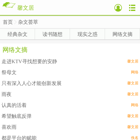
馨文居
首页
杂文荟萃
>
经典杂文
读书随想
现实之惑
网络文摘
网络文摘
走进KTV寻找想要的安静
馨文居
祭母文
网络
只有深入人心才能创新发展
馨文居
雨夜
馨文居
认真的活着
网络
希望触底反弹
馨文居
喜欢雨
馨文居
都是平台的赋能
佚名