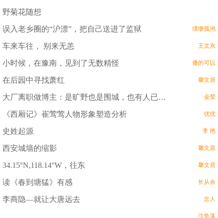
野菊花随想
误入老乡圈的“沪漂”，把自己送进了监狱
缥缈孤鸿
车来车往， 别来无恙
王文东
小时候，在豫南，见到了无数精怪
傻的可以
在后园中寻找萧红
馨文居
大厂离职做博主：是旷野也是围城，也有人已经后悔
金莹
《西厢记》崔莺莺人物形象塑造分析
优优
史姓起源
李 艳
西安城墙的缩影
馨文居
34.15°N,118.14°W，往东
馨文居
读《春到塘猛》有感
长从余
李商隐—就让大唐远去
念人
沈鱼藻