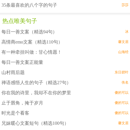
35条最喜欢的八个字的句子
莎莎
热点唯美句子
每日一善文案（精选94句）
冰
高情商emo文案（精选110句）
馨文居
有一种牵挂叫做：甘心情愿！
山海经
每日一善文案正能量
山村雨后题
东日碧叶
禅语感悟人生的句子（精选27句）
佚名
你在我的诗里，我却不在你的梦里
傻的可以
止于唇角，掩于岁月
傻的可以
时光是个看客
傻的可以
兄妹暖心文案短句（精选100句）
馨文居