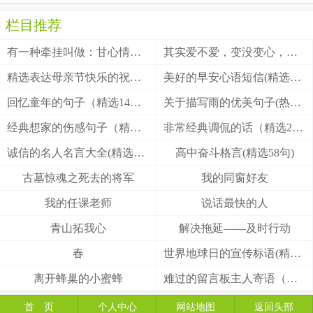
栏目推荐
有一种牵挂叫做：甘心情愿！
其实爱不爱，变没变心，身体最诚实
精选表达母亲节快乐的祝福语短信(精选46句)
美好的早安心语短信(精选46句)
回忆童年的句子（精选14句）
关于描写雨的优美句子(热门91句)
经典想家的伤感句子（精选17句）
非常经典调侃的话（精选20句）
诚信的名人名言大全(精选96句)
高中奋斗格言(精选58句)
古墓惊魂之死去的将军
我的同窗好友
我的任课老师
说话最快的人
青山拓我心
解决拖延——及时行动
春
世界地球日的宣传标语(精选76句)
离开蜂巢的小蜜蜂
难过的留言板主人寄语（精选14句）
首 页
个人中心
网站地图
返回头部