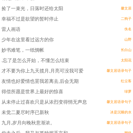
捡了一束光，日落时还给太阳
馨文居
幸福不过是欲望的暂时停止
二狗子
雷人画语
佚名
少年在这里看过远方的你
山野
妙书难笔，一纸惆帐
长白山
.忘了是怎么开始，不懂怎么结束
太阳花
才不要为你上九天揽月,月亮可没我可爱
馨文居语录句子
友情也好爱情也罢我若离去,后会无期
红尘客
得偿所愿是世界上最好的惊喜
绿萝
从未停止过喜欢只是从浓烈变得悄无声息
馨文居语录句子
未觉二夏尽时序已新秋
冰是沉睡的水
九月,岁月向晚秋意渐浓。
馨文居语录句子