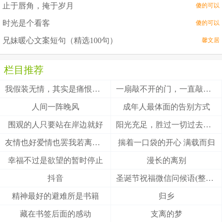
止于唇角，掩于岁月
傻的可以
时光是个看客
傻的可以
兄妹暖心文案短句（精选100句）
馨文居
栏目推荐
我假装无情，其实是痛恨自己的深情
一扇敲不开的门，一直敲，就是不礼貌
人间一阵晚风
成年人最体面的告别方式
围观的人只要站在岸边就好
阳光充足，胜过一切过去的诗
友情也好爱情也罢我若离去,后会无期
揣着一口袋的开心 满载而归
幸福不过是欲望的暂时停止
漫长的离别
抖音
圣诞节祝福微信问候语(整理47句)
精神最好的避难所是书籍
归乡
藏在书签后面的感动
支离的梦