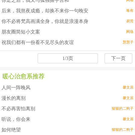
你走之后，我又与孤独握手言和
网络
后来，我熬夜成瘾，却换不来你一句晚安
唯有
你不必将梵高画满全身，你就是浪漫本身
易营
朋友圈简短小文案
网络
祝我们都有一份看不见尽头的友谊
慧慧子
1/3页
下一页
暖心治愈系推荐
人间一阵晚风
馨文居
漫长的离别
馨文居
不必再害怕离别
猫猫的二狗子
听说，你会来
馨文居
如何绝望
猫猫的二狗子