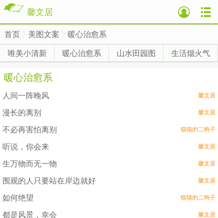
馨文居
首页
美图文案
暖心治愈系
>
>
>
唯美小清新
暖心治愈系
山水田园图
生活烟火气
暖心治愈系
人间一阵晚风
馨文居
漫长的离别
馨文居
不必再害怕离别
猫猫的二狗子
听说，你会来
馨文居
生万物而无一物
馨文居
围观的人只要站在岸边就好
馨文居
如何绝望
猫猫的二狗子
都是风景，幸会
馨文居