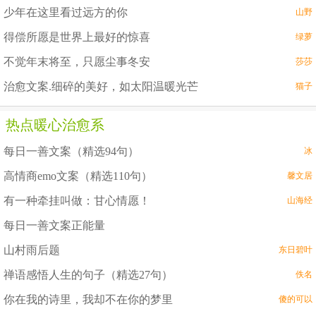
少年在这里看过远方的你
山野
得偿所愿是世界上最好的惊喜
绿萝
不觉年末将至，只愿尘事冬安
莎莎
治愈文案.细碎的美好，如太阳温暖光芒
猫子
热点暖心治愈系
每日一善文案（精选94句）
冰
高情商emo文案（精选110句）
馨文居
有一种牵挂叫做：甘心情愿！
山海经
每日一善文案正能量
山村雨后题
东日碧叶
禅语感悟人生的句子（精选27句）
佚名
你在我的诗里，我却不在你的梦里
傻的可以