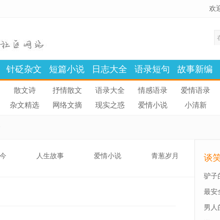
欢
针砭杂文
短篇小说
日志大全
语录短句
故事新编
散文诗
抒情散文
语录大全
情感语录
爱情语录
杂文精选
网络文摘
现实之惑
爱情小说
小清新
今
今
人生故事
爱情小说
青葱岁月
谈
驴子
最安
男人