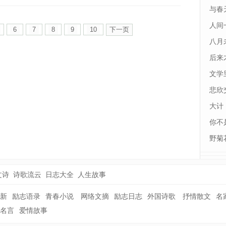
与春
人间
6
7
8
9
10
下一页
八月
后来
最后
文学
悲欣
大计
你不
野菊
文诗
诗歌流云
日志大全
人生故事
新
励志语录
青春小说
网络文摘
励志日志
外国诗歌
抒情散文
名
名言
爱情故事