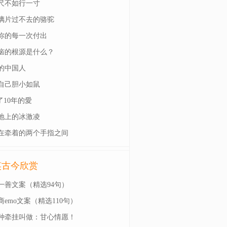
尺不如行一寸
璃片过不去的骆驼
你的每一次付出
恼的根源是什么？
的中国人
自己胆小如鼠
了10年的愛
地上的冰激凌
在牵着的两个手指之间
笑古今欣赏
一善文案（精选94句）
商emo文案（精选110句）
种牵挂叫做：甘心情愿！