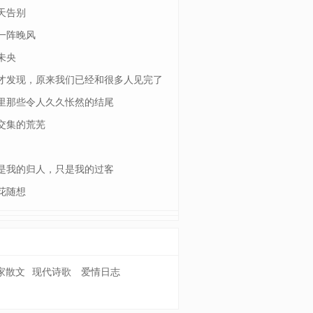
天告别
一阵晚风
未央
才发现，原来我们已经和很多人见完了
一面
里那些令人久久怅然的结尾
交集的荒芜
是我的归人，只是我的过客
花随想
家散文
现代诗歌
爱情日志