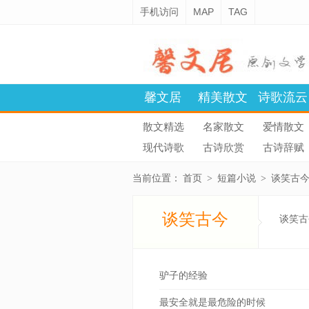
手机访问
MAP
TAG
馨文居
精美散文
诗歌流云
散文精选
名家散文
爱情散文
现代诗歌
古诗欣赏
古诗辞赋
当前位置：
首页
>
短篇小说
>
谈笑古
谈笑古今
谈笑古
驴子的经验
最安全就是最危险的时候