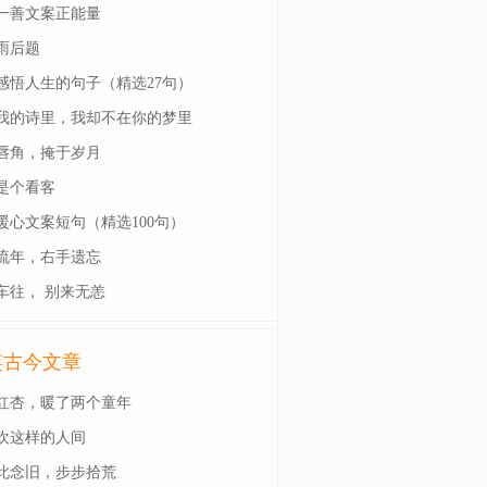
一善文案正能量
雨后题
感悟人生的句子（精选27句）
我的诗里，我却不在你的梦里
唇角，掩于岁月
是个看客
暖心文案短句（精选100句）
流年，右手遗忘
车往， 别来无恙
笑古今文章
红杏，暖了两个童年
欢这样的人间
此念旧，步步拾荒