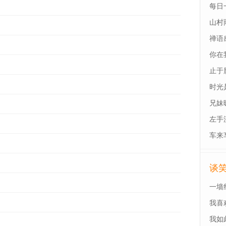
每日
山村
禅语
你在
止于
时光
兄妹
左手
车来
谈
一墙
我喜
我如