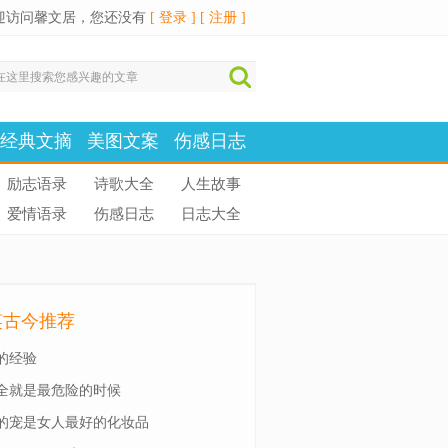
迎访问馨文居，您还没有
[ 登录 ]
[ 注册 ]
经典文摘
美图文案
伤感日志
励志语录
诗歌大全
人生故事
爱情语录
伤感日志
日志大全
笑古今推荐
的经验
全就是最危险的时候
的宠是女人最好的化妆品