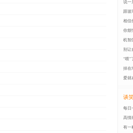
说一
跟玻
相信
你烦
机智
别让
“喂”
掉在
爱就
谈
每日
高情
有一