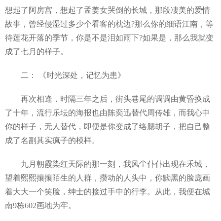
想起了阿房宫，想起了孟姜女哭倒的长城，那段凄美的爱情
故事，曾经侵湿过多少个看客的枕边?那么你的细语江南，等
待莲花开落的季节，你是不是泪如雨下?如果是，那么我就变
成了七月的样子。
二： 《时光深处，记忆为患》
再次相逢，时隔三年之后，街头巷尾的调调由黄昏换成
了十年，流行乐坛的海报也由陈奕迅替代周传雄，而我心中
你的样子，无人替代，即便是你变成了络腮胡子，把自己整
成了名副其实疯子的模样。
九月朝霞染红天际的那一刻，我风尘仆仆出现在禾城，
望着熙熙攘攘陌生的人群，攒动的人头中，你黝黑的脸庞画
着大大一个笑脸，绅士的接过手中的行李。从此，我便在城
南9栋602画地为牢。