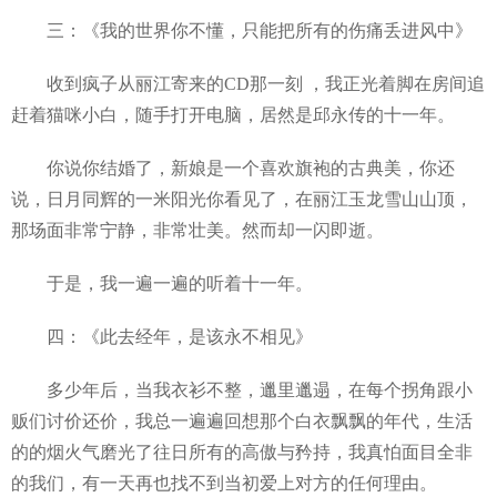
三：《我的世界你不懂，只能把所有的伤痛丢进风中》
收到疯子从丽江寄来的CD那一刻 ，我正光着脚在房间追
赶着猫咪小白，随手打开电脑，居然是邱永传的十一年。
你说你结婚了，新娘是一个喜欢旗袍的古典美，你还
说，日月同辉的一米阳光你看见了，在丽江玉龙雪山山顶，
那场面非常宁静，非常壮美。然而却一闪即逝。
于是，我一遍一遍的听着十一年。
四：《此去经年，是该永不相见》
多少年后，当我衣衫不整，邋里邋遢，在每个拐角跟小
贩们讨价还价，我总一遍遍回想那个白衣飘飘的年代，生活
的的烟火气磨光了往日所有的高傲与矜持，我真怕面目全非
的我们，有一天再也找不到当初爱上对方的任何理由。