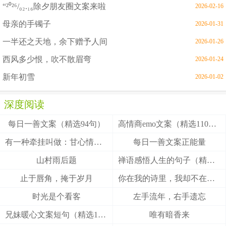
“²⁰²⁶/₀₂.₁₆除夕朋友圈文案来啦
2026-02-16
母亲的手镯子
2026-01-31
一半还之天地，余下赠予人间
2026-01-26
西风多少恨，吹不散眉弯
2026-01-24
新年初雪
2026-01-02
深度阅读
每日一善文案（精选94句）
高情商emo文案（精选110句）
有一种牵挂叫做：甘心情愿！
每日一善文案正能量
山村雨后题
禅语感悟人生的句子（精选27句）
止于唇角，掩于岁月
你在我的诗里，我却不在你的梦里
时光是个看客
左手流年，右手遗忘
兄妹暖心文案短句（精选100句）
唯有暗香来