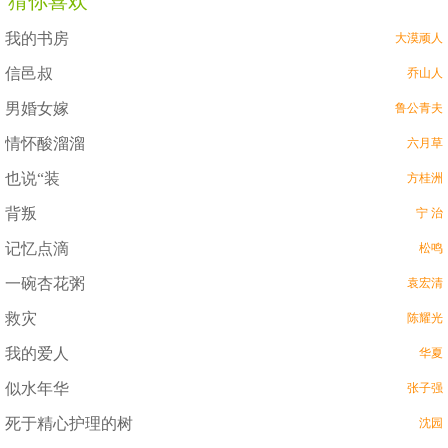
猜你喜欢
我的书房
大漠顽人
信邑叔
乔山人
男婚女嫁
鲁公青夫
情怀酸溜溜
六月草
也说“装
方桂洲
背叛
宁 治
记忆点滴
松鸣
一碗杏花粥
袁宏清
救灾
陈耀光
我的爱人
华夏
似水年华
张子强
死于精心护理的树
沈园