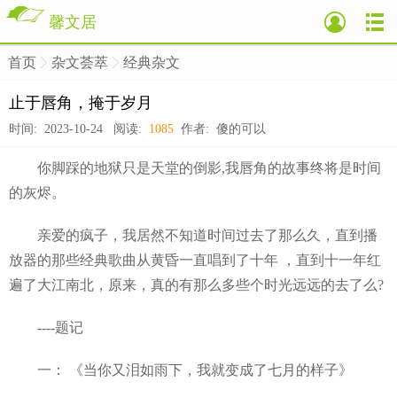
馨文居
首页
杂文荟萃
经典杂文
>
>
>
止于唇角，掩于岁月
时间: 2023-10-24 阅读:
1085
作者: 傻的可以
你脚踩的地狱只是天堂的倒影,我唇角的故事终将是时间
的灰烬。
亲爱的疯子，我居然不知道时间过去了那么久，直到播
放器的那些经典歌曲从黄昏一直唱到了十年 ，直到十一年红
遍了大江南北，原来，真的有那么多些个时光远远的去了么?
----题记
一： 《当你又泪如雨下，我就变成了七月的样子》