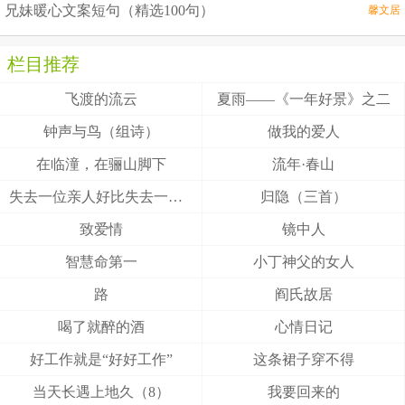
兄妹暖心文案短句（精选100句）
馨文居
栏目推荐
飞渡的流云
夏雨——《一年好景》之二
钟声与鸟（组诗）
做我的爱人
在临潼，在骊山脚下
流年·春山
失去一位亲人好比失去一颗牙齿
归隐（三首）
致爱情
镜中人
智慧命第一
小丁神父的女人
路
阎氏故居
喝了就醉的酒
心情日记
好工作就是“好好工作”
这条裙子穿不得
当天长遇上地久（8）
我要回来的