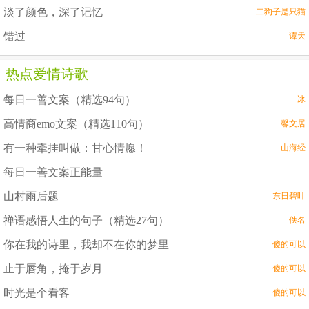
淡了颜色，深了记忆
二狗子是只猫
错过
谭天
热点爱情诗歌
每日一善文案（精选94句）
冰
高情商emo文案（精选110句）
馨文居
有一种牵挂叫做：甘心情愿！
山海经
每日一善文案正能量
山村雨后题
东日碧叶
禅语感悟人生的句子（精选27句）
佚名
你在我的诗里，我却不在你的梦里
傻的可以
止于唇角，掩于岁月
傻的可以
时光是个看客
傻的可以