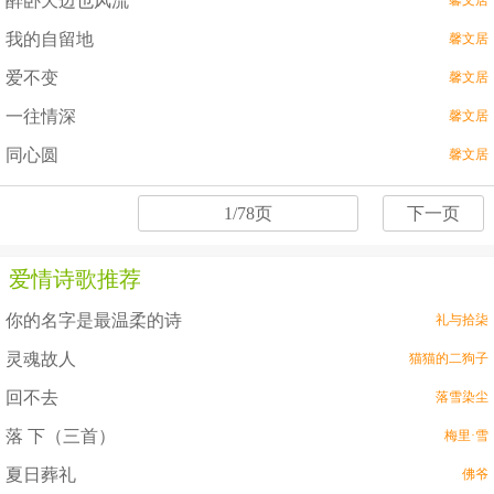
醉卧天边也风流
馨文居
我的自留地
馨文居
爱不变
馨文居
一往情深
馨文居
同心圆
馨文居
1/78页
下一页
爱情诗歌推荐
你的名字是最温柔的诗
礼与拾柒
灵魂故人
猫猫的二狗子
回不去
落雪染尘
落 下（三首）
梅里·雪
夏日葬礼
佛爷