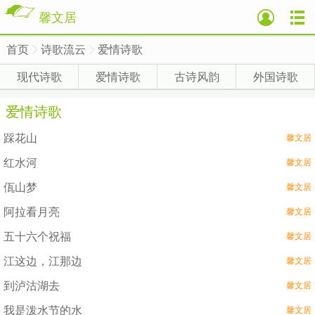
馨文居
首页
诗歌流云
爱情诗歌
>
>
>
现代诗歌
爱情诗歌
古诗风韵
外国诗歌
爱情诗歌
踩花山
馨文居
红水河
馨文居
佤山梦
馨文居
阿拉看月亮
馨文居
五十六个祝福
馨文居
江这边，江那边
馨文居
到泸沽湖去
馨文居
我是泼水节的水
馨文居