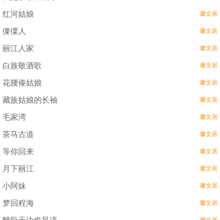
红河姑娘
馨文居
傈僳人
馨文居
丽江人家
馨文居
白族敬酒歌
馨文居
花腰傣姑娘
馨文居
藏族姑娘的长袖
馨文居
毛家湾
馨文居
茶马古道
馨文居
等你回来
馨文居
月下丽江
馨文居
小阿妹
馨文居
梦回程海
馨文居