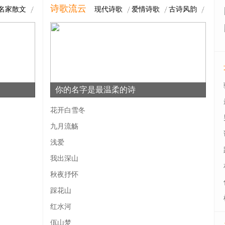
诗歌流云
名家散文
现代诗歌
爱情诗歌
古诗风韵
你的名字是最温柔的诗
花开白雪冬
九月流觞
浅爱
我出深山
秋夜抒怀
踩花山
红水河
佤山梦