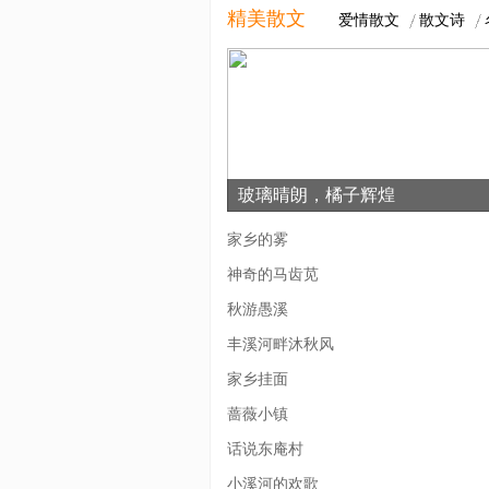
精美散文
爱情散文
散文诗
玻璃晴朗，橘子辉煌
家乡的雾
神奇的马齿苋
秋游愚溪
丰溪河畔沐秋风
家乡挂面
蔷薇小镇
话说东庵村
小溪河的欢歌