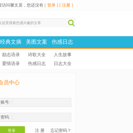
迎访问馨文居，您还没有
[ 登录 ]
[ 注册 ]
经典文摘
美图文案
伤感日志
励志语录
诗歌大全
人生故事
爱情语录
伤感日志
日志大全
会员中心
账号:
密码:
登录
注 册
忘记密码？