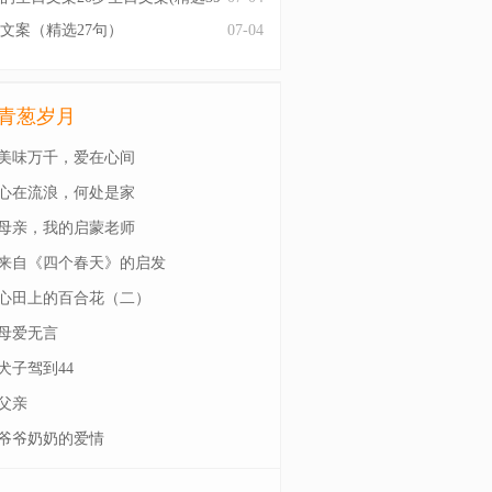
文案（精选27句）
07-04
青葱岁月
美味万千，爱在心间
心在流浪，何处是家
母亲，我的启蒙老师
来自《四个春天》的启发
心田上的百合花（二）
母爱无言
犬子驾到44
父亲
爷爷奶奶的爱情