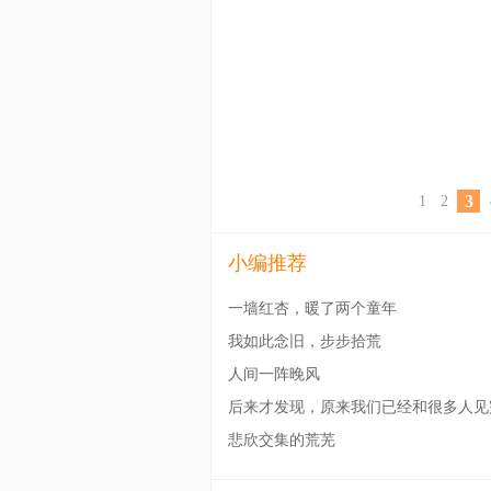
3
1
2
小编推荐
一墙红杏，暖了两个童年
我如此念旧，步步拾荒
人间一阵晚风
后来才发现，原来我们已经和很多人见
面
悲欣交集的荒芜