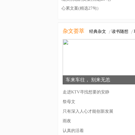
心累文案(精选27句）
杂文荟萃
经典杂文
读书随想
车来车往， 别来无恙
走进KTV寻找想要的安静
祭母文
只有深入人心才能创新发展
雨夜
认真的活着