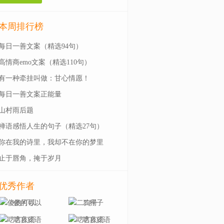
本周排行榜
每日一善文案（精选94句）
高情商emo文案（精选110句）
有一种牵挂叫做：甘心情愿！
每日一善文案正能量
山村雨后题
禅语感悟人生的句子（精选27句）
你在我的诗里，我却不在你的梦里
止于唇角，掩于岁月
优秀作者
傻的可以
二狗子
呓言疚语
呓言疚语