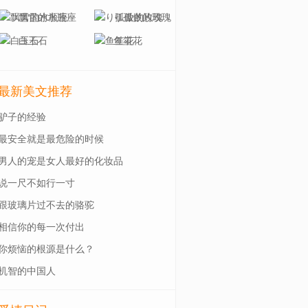
飘雪的水瓶座
り孤傲的玫瑰ゝ
白玉石
鱼笙花
最新美文推荐
驴子的经验
最安全就是最危险的时候
男人的宠是女人最好的化妆品
说一尺不如行一寸
跟玻璃片过不去的骆驼
相信你的每一次付出
你烦恼的根源是什么？
机智的中国人