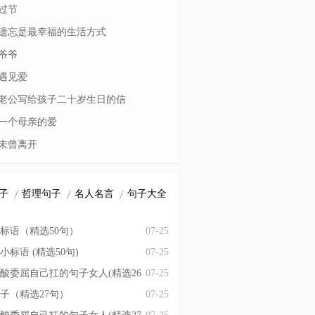
过节
遗忘是最幸福的生活方式
爷爷
遇见爱
老公写给孩子二十岁生日的信
一个母亲的爱
未曾离开
子
哲理句子
名人名言
句子大全
标语（精选50句）
07-25
标语 (精选50句)
07-25
酸委屈自己扛的句子女人(精选26
07-25
子（精选27句）
07-25