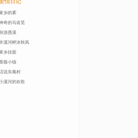
爱情日记
家乡的雾
神奇的马齿苋
秋游愚溪
丰溪河畔沐秋风
家乡挂面
蔷薇小镇
话说东庵村
小溪河的欢歌