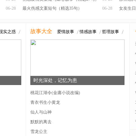
06-28
最火伤感文案短句（精选35句）
06-28
句)
女友生日
故事大全
现实之惑
爱情故事
情感故事
哲理故事
时光深处，记忆为患
桃花江湖令(金庸小说改编)
青衣书生小黄龙
仙人与山神
默默的离去
雪龙公主