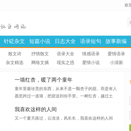
欢
针砭杂文
短篇小说
日志大全
语录短句
故事新编
散文诗
抒情散文
语录大全
情感语录
爱情语录
杂文精选
网络文摘
现实之惑
爱情小说
小清新
一墙红杏，暖了两个童年
童年里最珍贵的东西，从来不是一颗杏子的甜。而是有人
愿意跨过一道墙，把甜送到你手里。一树红杏，越过土
墙。一份善意，穿过岁月。而娘的沉默，替我守住了童年
我喜欢这样的人间
里最干净的一束光。
又一个夏天路过，云淡淡，风长长，我喜欢这样的人间