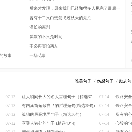
后来才发现，原来我们已经和很多人见完了最后一
面
曾有十二只白鹭鸶飞过秋天的湖泊
漫长的离别
飘散的不只是时间
不必再害怕离别
的故事
一场花事
唯美句子
伤感句子
励志句
07-12
让人瞬间长大的名人哲理句子（精选37
07-14
铁路安全
07-12
句）
有内涵简短致自己的哲理短句(精选38句)
07-14
铁路安全小
07-12
孤独的最高境界句子（精选30句）
07-14
所有的心
07-12
享受人独处的句子 (精选40句)
07-14
句)
心酸的句