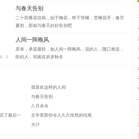
与春天告别
二十四番花信风，始于梅花，终于苦楝，苦楝花开，春尽
夏初，那就与春天好好告别吧
人间一阵晚风
原来，承诺最轻，如人间一阵晚风，说的人，随口相送，
4
5
听的人，却困在岁岁秋冬
我喜欢这样的人间
与春天告别
八月未央
完了最后一
文学里那些令人久久怅然的结尾
大计