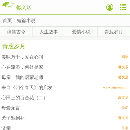
馨文居
首页
短篇小说
>
谈笑古今
人生故事
爱情小说
青葱岁月
青葱岁月
美味万千，爱在心间
网络
心在流浪，何处是家
馨文居
母亲，我的启蒙老师
馨文居
来自《四个春天》的启发
www.xinwenju.com
心田上的百合花（二）
馨文居
母爱无言
佚名
犬子驾到44
馨文居
父亲
佚名