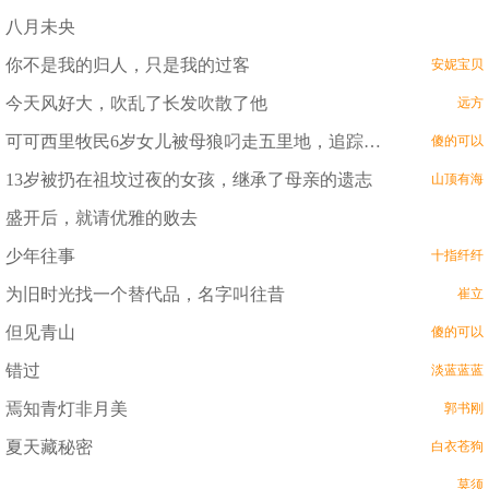
八月未央
你不是我的归人，只是我的过客
安妮宝贝
今天风好大，吹乱了长发吹散了他
远方
可可西里牧民6岁女儿被母狼叼走五里地，追踪五里后发现母狼在冰窟边等人救崽，只因3年前这孩子曾用身体温暖过嗷嗷待哺的它！
傻的可以
13岁被扔在祖坟过夜的女孩，继承了母亲的遗志
山顶有海
盛开后，就请优雅的败去
少年往事
十指纤纤
为旧时光找一个替代品，名字叫往昔
崔立
但见青山
傻的可以
错过
淡蓝蓝蓝
焉知青灯非月美
郭书刚
夏天藏秘密
白衣苍狗
莫须