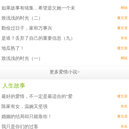
如果故事有续集，希望是欠她一个未
网络
致浅浅的时光（二）
馨文居
勤俭过日子，家和万事兴
馨文居
是谁？丢弃了自己的重要信息（九）
佚名
地瓜熟了！
馨文居
致浅浅的时光（一）
网络
更多爱情小说>
人生故事
最好的爱情，不一定是最适合的“爱
馨文居
陈家有女，温婉又坚强
佚名
婚姻的结局却只能靠你！
馨文居
我只是你们的过客
佚名