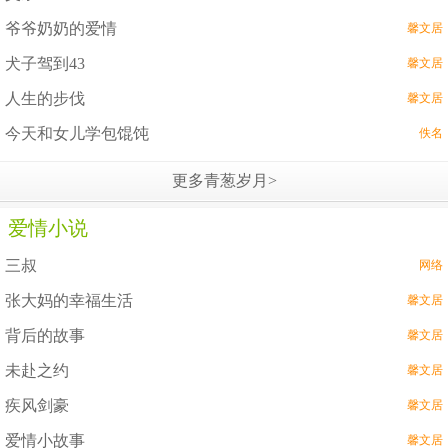
爷爷奶奶的爱情
馨文居
犬子驾到43
馨文居
人生的步伐
馨文居
今天和女儿学包馄饨
佚名
更多青葱岁月>
爱情小说
三叔
网络
张大妈的幸福生活
馨文居
背后的故事
馨文居
未赴之约
馨文居
疾风剑豪
馨文居
爱情小故事
馨文居