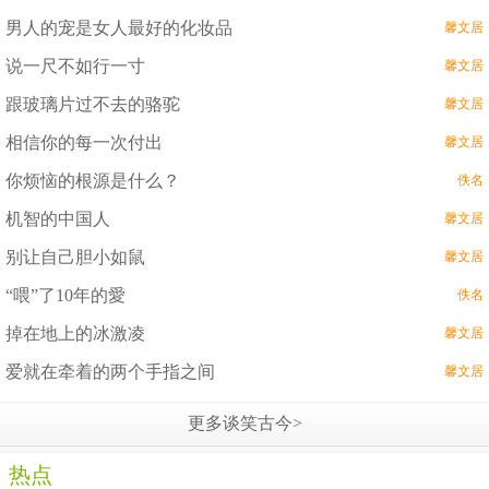
男人的宠是女人最好的化妆品
馨文居
说一尺不如行一寸
馨文居
跟玻璃片过不去的骆驼
馨文居
相信你的每一次付出
馨文居
你烦恼的根源是什么？
佚名
机智的中国人
馨文居
别让自己胆小如鼠
馨文居
“喂”了10年的愛
佚名
掉在地上的冰激凌
馨文居
爱就在牵着的两个手指之间
馨文居
更多谈笑古今>
热点