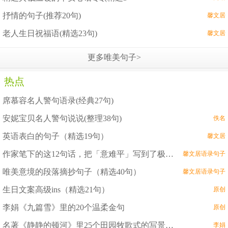
抒情的句子(推荐20句)
馨文居
老人生日祝福语(精选23句)
馨文居
更多唯美句子>
热点
席慕容名人警句语录(经典27句)
安妮宝贝名人警句说说(整理38句)
佚名
英语表白的句子（精选19句）
馨文居
作家笔下的这12句话，把「意难平」写到了极致！
馨文居语录句子
唯美意境的段落摘抄句子（精选40句）
馨文居语录句子
生日文案高级ins（精选21句）
原创
李娟《九篇雪》里的20个温柔金句
原创
名著《静静的顿河》里25个田园牧歌式的写景名句摘抄
李娟