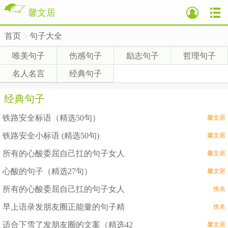
馨文居
首页
句子大全
>
唯美句子
伤感句子
励志句子
哲理句子
名人名言
经典句子
经典句子
铁路安全标语（精选50句）
馨文居
铁路安全小标语 (精选50句)
馨文居
所有的心酸委屈自己扛的句子女人
馨文居
心酸的句子（精选27句）
馨文居
所有的心酸委屈自己扛的句子女人
佚名
早上语录发朋友圈正能量的句子精
佚名
适合下雪了发朋友圈的文案（精选42
馨文居