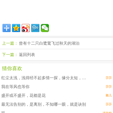
上一篇：
曾有十二只白鹭鸶飞过秋天的湖泊
下一篇：
返回列表
猜你喜欢
红尘太浅，浅得经不起多情一探，缘分太短，短得够不着思念。低眉前世断，抬眼另重天
莎莎
我在等风也等你
莎莎
盛开或不盛开，花都是花
颖儿
最无法告别的，是离别，不知哪一眼，就是诀别
莎莎