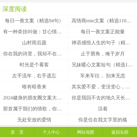
深度阅读
每日一善文案（精选94句）
高情商emo文案（精选110句）
有一种牵挂叫做：甘心情愿！
每日一善文案正能量
山村雨后题
禅语感悟人生的句子（精选27句）
你在我的诗里，我却不在你的梦里
止于唇角，掩于岁月
时光是个看客
兄妹暖心文案短句（精选100句）
左手流年，右手遗忘
车来车往， 别来无恙
唯有暗香来
其实爱不爱，变没变心，身体最诚实
2024健身的朋友圈文案大全(精选49句)
你是我回不去的地久天长，我是你触不到的地老天荒
那首属于我们的情歌，你把结局唱给了谁
活着
无处安放的爱情
你是住在我文字里的殇
首 页
个人中心
网站地图
返回头部