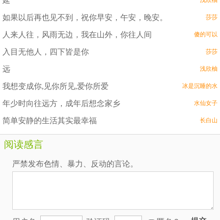
延
浅欣柚
如果以后再也见不到，祝你早安，午安，晚安。
莎莎
人来人往，风雨无边，我在山外，你往人间
傻的可以
入目无他人，四下皆是你
莎莎
远
浅欣柚
我想变成你,见你所见,爱你所爱
冰是沉睡的水
年少时向往远方，成年后想念家乡
水仙女子
简单安静的生活其实最幸福
长白山
阅读感言
严禁发布色情、暴力、反动的言论。