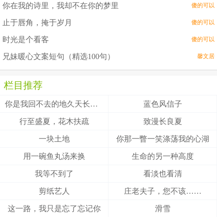
你在我的诗里，我却不在你的梦里
傻的可以
止于唇角，掩于岁月
傻的可以
时光是个看客
傻的可以
兄妹暖心文案短句（精选100句）
馨文居
栏目推荐
你是我回不去的地久天长，我是你触不到的地老天荒
蓝色风信子
行至盛夏，花木扶疏
致漫长良夏
一块土地
你那一瞥一笑涤荡我的心湖
用一碗鱼丸汤来换
生命的另一种高度
我等不到了
看淡也看清
剪纸艺人
庄老夫子，您不该……
这一路，我只是忘了忘记你
滑雪