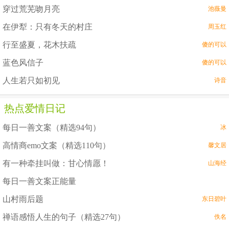
穿过荒芜吻月亮
池薇曼
在伊犁：只有冬天的村庄
周玉红
行至盛夏，花木扶疏
傻的可以
蓝色风信子
傻的可以
人生若只如初见
诗音
热点爱情日记
每日一善文案（精选94句）
冰
高情商emo文案（精选110句）
馨文居
有一种牵挂叫做：甘心情愿！
山海经
每日一善文案正能量
山村雨后题
东日碧叶
禅语感悟人生的句子（精选27句）
佚名