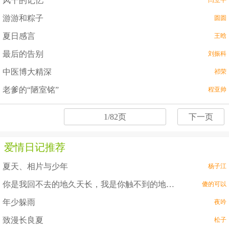
风干的记忆
闫立平
游游和粽子
圆圆
夏日感言
王晗
最后的告别
刘振科
中医博大精深
祁荣
老爹的“陋室铭”
程亚帅
1/82页
下一页
爱情日记推荐
夏天、相片与少年
杨子江
你是我回不去的地久天长，我是你触不到的地老天荒
傻的可以
年少躲雨
夜吟
致漫长良夏
松子