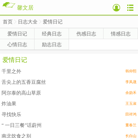
馨文居
首页
日志大全
爱情日记
>
>
>
爱情日记
经典日志
伤感日志
情感日志
心情日志
励志日志
爱情日记
千里之外
韩仰熙
舌尖上的五香豆腐丝
李凤晟
阿尔泰的高山草原
余勋禾
炸油果
王玉淑
寻找快乐
田祥鸿
“ 一日三餐”话蔚州
董春兰
南北饮食之别
长白山