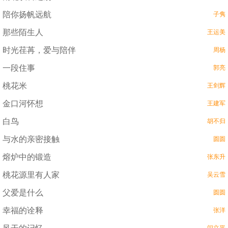
陪你扬帆远航
子隽
那些陌生人
王运美
时光荏苒，爱与陪伴
周杨
一段住事
郭亮
桃花米
王剑辉
金口河怀想
王建军
白鸟
胡不归
与水的亲密接触
圆圆
熔炉中的锻造
张东升
桃花源里有人家
吴云雪
父爱是什么
圆圆
幸福的诠释
张洋