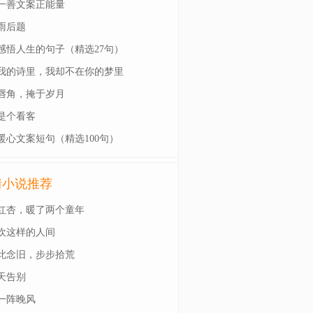
一善文案正能量
雨后题
感悟人生的句子（精选27句）
我的诗里，我却不在你的梦里
唇角，掩于岁月
是个看客
暖心文案短句（精选100句）
情小说推荐
红杏，暖了两个童年
欢这样的人间
此念旧，步步拾荒
天告别
一阵晚风