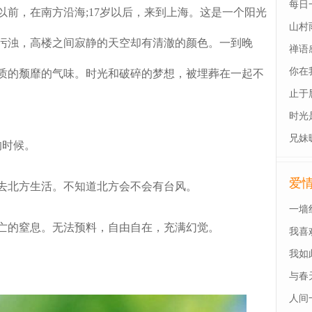
每日
前，在南方沿海;17岁以后，来到上海。这是一个阳光
山村
污浊，高楼之间寂静的天空却有清澈的颜色。一到晚
禅语
你在
质的颓靡的气味。时光和破碎的梦想，被埋葬在一起不
止于
时光
兄妹
时候。
爱
去北方生活。不知道北方会不会有台风。
一墙
的窒息。无法预料，自由自在，充满幻觉。
我喜
我如
与春
人间