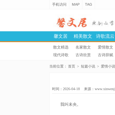
手机访问
MAP
TAG
馨文居
精美散文
诗歌流云
散文精选
名家散文
爱情散文
现代诗歌
古诗欣赏
古诗辞赋
当前位置：
首页
>
短篇小说
>
爱情小
时间：2026-04-18 来源：
www.xinwenj
我叫未央。