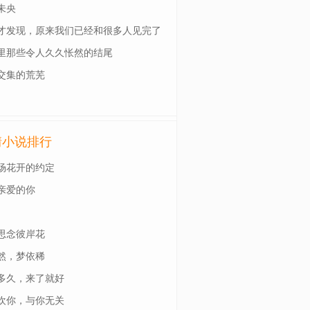
未央
才发现，原来我们已经和很多人见完了
一面
里那些令人久久怅然的结尾
交集的荒芜
情小说排行
场花开的约定
亲爱的你
思念彼岸花
然，梦依稀
多久，来了就好
欢你，与你无关