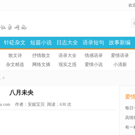
欢
针砭杂文
短篇小说
日志大全
语录短句
故事新编
散文诗
抒情散文
语录大全
情感语录
爱情语录
杂文精选
网络文摘
现实之惑
爱情小说
小清新
说
>
八月未央
爱
u.com
作者：安妮宝贝 阅读：
630 次
每日
高情
有一