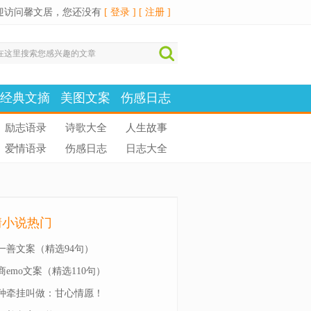
迎访问馨文居，您还没有
[ 登录 ]
[ 注册 ]
经典文摘
美图文案
伤感日志
励志语录
诗歌大全
人生故事
爱情语录
伤感日志
日志大全
情小说热门
一善文案（精选94句）
商emo文案（精选110句）
种牵挂叫做：甘心情愿！