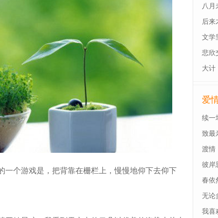
八月
后来
最后
文学
悲欣
大计
爱
续一
致最
渡情
彼岸
一个游戏是，把背靠在栅栏上，慢慢地仰下去仰下
春依
无论
我喜