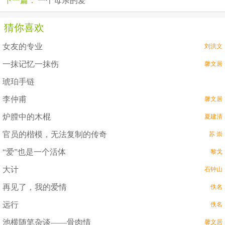
下一篇：
一个母亲的爱
猜你喜欢
女友的专业
刘洪文
一抹记忆一抹伤
馨文居
琥珀手链
李仲甫
馨文居
炉膛中的木棍
夏建清
官员的楷模，无法复制的传奇
苏 崇
“爱”也是一个活体
黎戈
大计
石钟山
再见了，我的爱情
佚名
远行
佚名
池横随笔杂谈——骨肉情
馨文居