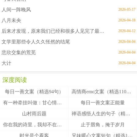
人间一阵晚风
2026-05-17
八月未央
2026-04-18
后来才发现，原来我们已经和很多人见完了最后一面
2026-04-12
文学里那些令人久久怅然的结尾
2026-04-04
悲欣交集的荒芜
2026-04-04
大计
2026-04-04
深度阅读
每日一善文案（精选94句）
高情商emo文案（精选110句）
有一种牵挂叫做：甘心情愿！
每日一善文案正能量
山村雨后题
禅语感悟人生的句子（精选27句）
你在我的诗里，我却不在你的梦里
止于唇角，掩于岁月
时光是个看客
兄妹暖心文案短句（精选100句）