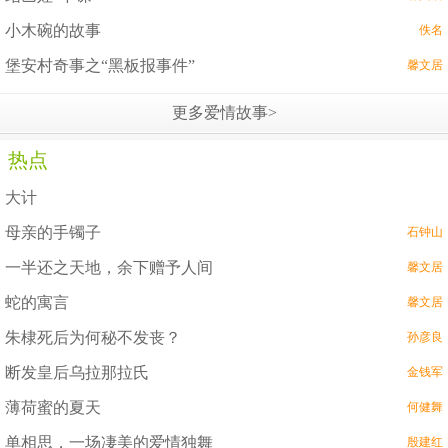
小木碗的故事
佚名
堡安村奇事之“黑板报事件”
馨文居
更多爱情故事>
热点
大计
母亲的手镯子
石钟山
一半还之天地，余下赠予人间
馨文居
蛇的寓言
馨文居
朱棣死后为何秘不发丧？
孙彦良
断发皇后乌拉那拉氏
金钱军
薄荷蜜的夏天
何健舞
单相思，一场凄美的爱情独舞
殷建红