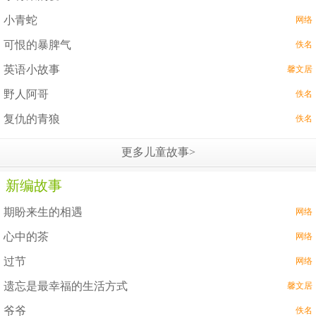
小青蛇
网络
可恨的暴脾气
佚名
英语小故事
馨文居
野人阿哥
佚名
复仇的青狼
佚名
更多儿童故事>
新编故事
期盼来生的相遇
网络
心中的茶
网络
过节
网络
遗忘是最幸福的生活方式
馨文居
爷爷
佚名