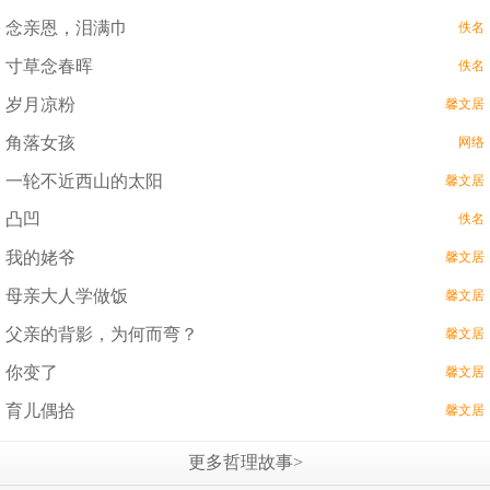
念亲恩，泪满巾
佚名
寸草念春晖
佚名
岁月凉粉
馨文居
角落女孩
网络
一轮不近西山的太阳
馨文居
凸凹
佚名
我的姥爷
馨文居
母亲大人学做饭
馨文居
父亲的背影，为何而弯？
馨文居
你变了
馨文居
育儿偶拾
馨文居
更多哲理故事>