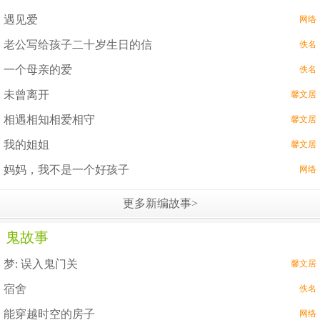
遇见爱
网络
老公写给孩子二十岁生日的信
佚名
一个母亲的爱
佚名
未曾离开
馨文居
相遇相知相爱相守
馨文居
我的姐姐
馨文居
妈妈，我不是一个好孩子
网络
更多新编故事>
鬼故事
梦: 误入鬼门关
馨文居
宿舍
佚名
能穿越时空的房子
网络