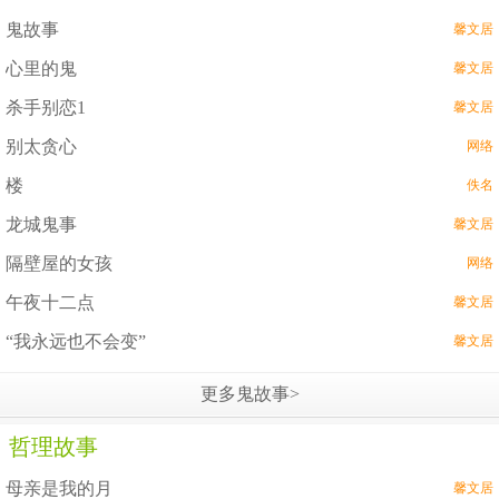
鬼故事
馨文居
心里的鬼
馨文居
杀手别恋1
馨文居
别太贪心
网络
楼
佚名
龙城鬼事
馨文居
隔壁屋的女孩
网络
午夜十二点
馨文居
“我永远也不会变”
馨文居
更多鬼故事>
哲理故事
母亲是我的月
馨文居