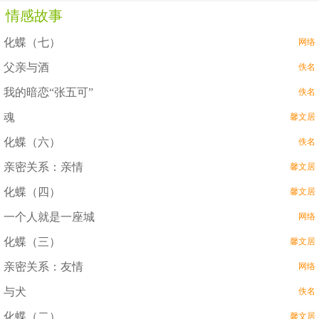
情感故事
化蝶（七）
网络
父亲与酒
佚名
我的暗恋“张五可”
佚名
魂
馨文居
化蝶（六）
佚名
亲密关系：亲情
馨文居
化蝶（四）
馨文居
一个人就是一座城
网络
化蝶（三）
馨文居
亲密关系：友情
网络
与犬
佚名
化蝶（二）
馨文居