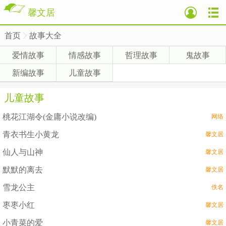
馨文居
首页
故事大全
>
爱情故事
情感故事
哲理故事
鬼故事
新编故事
儿童故事
儿童故事
桃花江湖令(金庸小说改编)
网络
青衣书生小黄龙
馨文居
仙人与山神
馨文居
默默的离去
馨文居
雪龙公主
佚名
枣枣小红
馨文居
小青菜的爱
馨文居