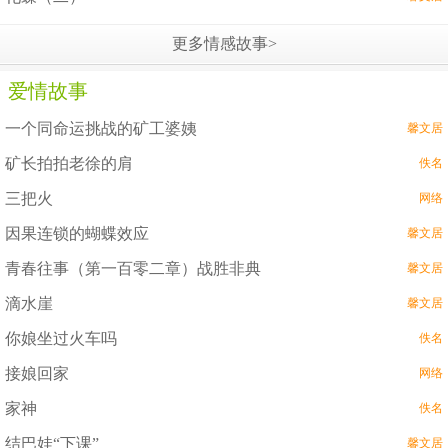
更多情感故事>
爱情故事
一个同命运挑战的矿工婆姨
馨文居
矿长拍拍老徐的肩
佚名
三把火
网络
因果连锁的蝴蝶效应
馨文居
青春往事（第一百零二章）战胜非典
馨文居
滴水崖
馨文居
你娘坐过火车吗
佚名
接娘回家
网络
家神
佚名
结巴娃“下课”
馨文居