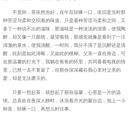
不觉间，茶依然泡好，在午后轻啄一口，依旧是当时那
种苦涩与柔和交织着的味道。只是着种苦涩与柔和之间，又
多了一种说不出的滋味，那滋味是一种淡淡的清香，使我陶
醉，却又像一只眼睛，凝望着我，那感觉就像是看到了一汪
清澈的泉水，使我清醒。一时间，我分不清了是沉醉还是清
醒，此刻是如此清晰，又如此的模糊。父亲一直在身边，可
在那温馨的灯光下，我躺在爸爸的怀里，共同看着电视的情
景，已然一去不复返了，但那份深深藏在我心里对父亲的
爱，却是无法磨灭的。
只要一想起茶，就想起了那份温馨，心里是一片的温
情。总喜欢在夜深人静时，沐浴着月光的窗台边，泡上一小
杯茶，轻啄一口，再想儿时往事。