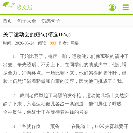
馨文居
首页
句子大全
伤感句子
>
>
>
关于运动会的短句(精选16句)
时间: 2026-05-24 阅读:
993
作者: 网络
1、开始比赛了，枪声一响，运动健儿们像离弦的箭冲了
出去，争先恐后，不分上下。在同学们的助威声中，他们竭
尽全力，冲向终点。一场比赛下来，他们累得起喘吁吁，但
脸上仍然洋溢着骄傲和自豪的笑容，因为他们挑战了自我。
2、裁判老师举起了乌黑的发令枪，运动健儿场上突然安
静了下来，六名运动健儿各占一条跑道，他们屏住了呼吸，
全神贯注，像战士正在等待着冲锋的号令。
3、“各就各位――预备――”在跑道上，60米决赛就要开