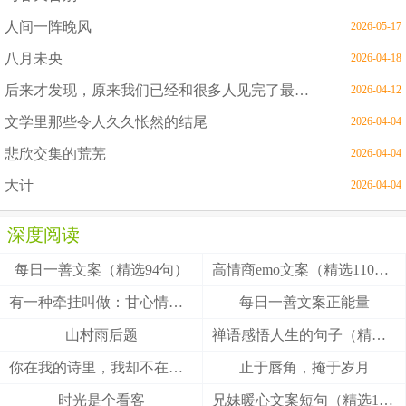
人间一阵晚风
2026-05-17
八月未央
2026-04-18
后来才发现，原来我们已经和很多人见完了最后一面
2026-04-12
文学里那些令人久久怅然的结尾
2026-04-04
悲欣交集的荒芜
2026-04-04
大计
2026-04-04
深度阅读
每日一善文案（精选94句）
高情商emo文案（精选110句）
有一种牵挂叫做：甘心情愿！
每日一善文案正能量
山村雨后题
禅语感悟人生的句子（精选27句）
你在我的诗里，我却不在你的梦里
止于唇角，掩于岁月
时光是个看客
兄妹暖心文案短句（精选100句）