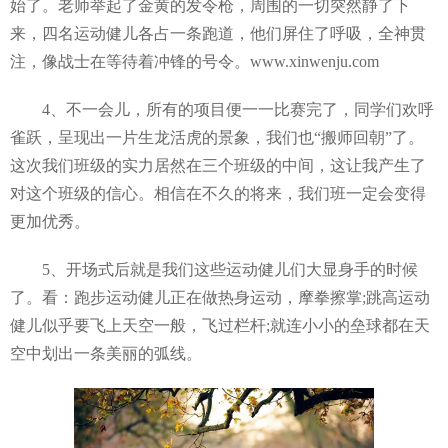
始了。老师举起了金黄的发令枪，周围的一切突然静了下
来，四名运动健儿各占一条跑道，他们屏住了呼吸，全神贯
注，像战士在等待着冲锋的号令。www.xinwenju.com
4、不一会儿，所有的项目便一一比赛完了，同学们欢呼
雀跃，呈现出一片生龙活虎的景象，我们也“搬师回朝”了。
这次我们班级的实力居然在三个班级的中间，这让我产生了
对这个班级的信心。相信在不久的将来，我们班一定会变得
更加优秀。
5、开场式后就是我们这些运动健儿们大显身手的时候
了。看：跑步运动健儿正在做热身运动，摩拳擦掌;跳高运动
健儿似乎要飞上天空一般，飞过栏杆;就连小小的垒球都在天
空中划出一条美丽的弧线。