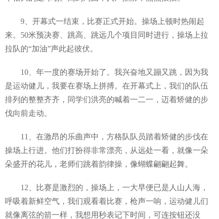
9、开幕式一结束，比赛正式开始。操场上顿时热闹起
来。50米预决赛、跳高、跳远几个项目同时进行，操场上拉
拉队的“加油”声此起彼伏。
10、年一度的赛场开始了。我兴奋地又蹦又跳，因为我
是运动健儿，我要在赛场上拼搏。在开幕式上，我们的队伍
排列的整整齐齐，同学们洪亮的喊着一二一，迈着矫健的步
伐向前走动。
11、在激昂的乐曲声中，方格队队员踏着矫健的步伐在
操场上行进。他们打扮得非常漂亮，从远处一看，就像一朵
朵盛开的花儿，老师们跳着韵律操，像蝴蝶翩翩起舞。
12、比赛是激烈的，操场上，一大早便已是人山人海，
呼吸着新鲜空气，我们观看着比赛，枪声一响，运动健儿们
就像离弦的箭一样，我想用秒表记下时间，可连按钮还没