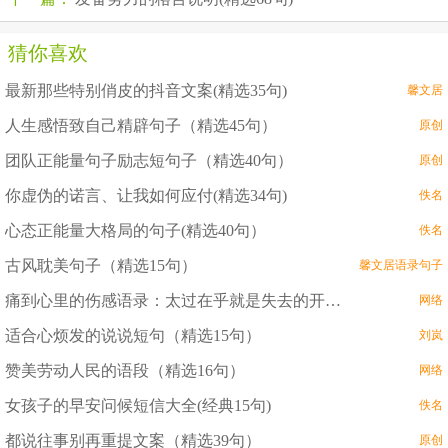
猜你喜欢
最新那些特别俏皮的抖音文案(精选35句)
馨文居
人生感悟致自己精辟句子（精选45句）
原创
团队正能量句子励志短句子（精选40句）
原创
你虚伪的诺言、让我如何应付(精选34句)
佚名
心态正能量大格局的句子(精选40句）
佚名
古风耽美句子（精选15句）
馨文居语录句子
痛到心里的伤感语录：太过在乎就是失去的开始（精选12句）
网络
适合心烦发的说说短句（精选15句）
刘岚
赞美劳动人民的语段（精选16句）
网络
女孩子的早安问候短信大全(经典15句)
佚名
都说往事别再重提文案（精选39句）
原创