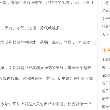
一端，看着他逐渐消失在小路转弯的地方，而且，他用
八月
后来
最后
文学
悲欣
，天分、才气、道德、勇气就越多。
大计
文明和野蛮的中隔线，薄弱，混沌，而且，一扯就会
伤
土豪
滚，文化就是那根柔弱又强韧的细线，将珠子穿起来
关于
治愈
权或神权来巩固它的底座，文化、历史是公民社会最重
老子
老子
老子
政治，实际上就是只关心自己的事情。社会就像一个
博爱