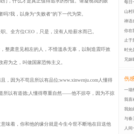
了我们，什么才是真正值得追求的价值。请凝视我的眼
每日
山村
吗?我，以身为“失败者”的下一代为荣。
禅语
你在
、全方位CEO，只是，没有人给薪水而已。
止于
，整肃意见相左的人，不惜滥杀无辜，以制造震吓效
时光
兄妹
政府为之，叫做国家恐怖主义。
伤
不苟且所以有品位;www.xinwenju.com人懂得
一墙
道所以有道德;人懂得尊重自然——他不掠夺，因为不掠
我喜
我如
与春
意味着，你和他的缘分就是今生今世不断地在目送他
人间