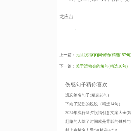
龙应台
上一篇：
元旦祝福QQ问候语(精选157句
下一篇：
关于运动会的短句(精选16句)
伤感句子猜你喜欢
遗忘签名句子(精选28句)
下雨了悲伤的说说（精选14句）
2024年流行除夕祝福创意文案大全(精
村上春树名人警句(精选92句)