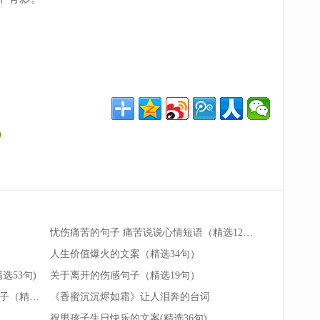
)
忧伤痛苦的句子 痛苦说说心情短语（精选12句）
人生价值爆火的文案（精选34句）
选53句)
关于离开的伤感句子（精选19句）
赶路的人除了时间就是背影的孤独句子（精选100句）
《香蜜沉沉烬如霜》让人泪奔的台词
祝男孩子生日快乐的文案(精选36句)