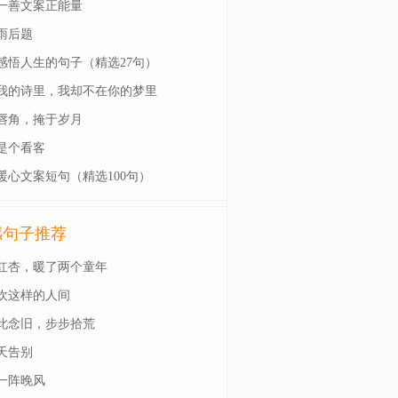
一善文案正能量
雨后题
感悟人生的句子（精选27句）
我的诗里，我却不在你的梦里
唇角，掩于岁月
是个看客
暖心文案短句（精选100句）
感句子推荐
红杏，暖了两个童年
欢这样的人间
此念旧，步步拾荒
天告别
一阵晚风