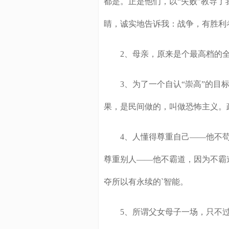
都是。正是他们，以“失败”教导
睛，诚实地告诉我：战争，有胜利者
2、母亲，原来是个最高档的全职
3、为了一个自认“崇高”的目标
果，是民间做的，叫做恐怖主义。
4、人懂得尊重自己——他不苟且，因为
尊重别人——他不霸道，因为不霸
夺所以有永续的`智能。
5、所谓父女母子一场，只不过