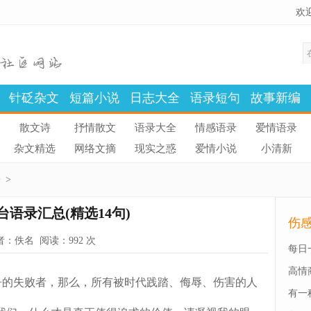
欢
针砭杂文
短篇小说
日志大全
语录短句
故事新编
散文诗
抒情散文
语录大全
情感语录
爱情语录
杂文精选
网络文摘
现实之惑
爱情小说
小清新
子
>
台语录汇总(精选14句)
伤
者：
佚名
阅读：
992 次
每日
高情
的失败者，那么，所有被时代践踏、侮辱、伤害的人
有一