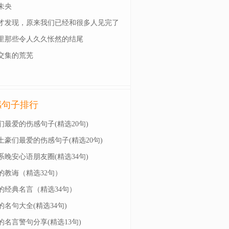
未央
才发现，原来我们已经和很多人见完了
一面
里那些令人久久怅然的结尾
交集的荒芜
感句子排行
们最爱的伤感句子(精选20句)
土豪们最爱的伤感句子(精选20句)
系晚安心语朋友圈(精选34句)
的教诲（精选32句）
的经典名言（精选34句）
的名句大全(精选34句)
的名言警句分享(精选13句)