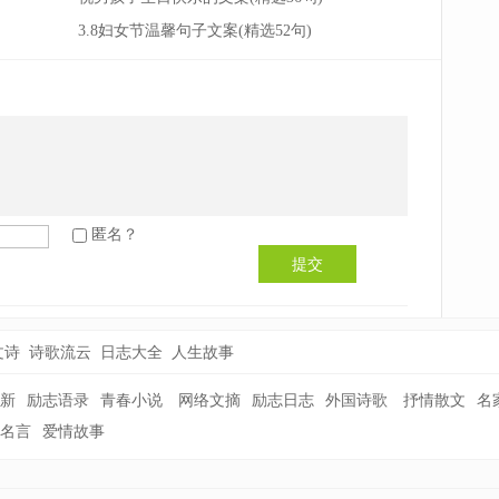
3.8妇女节温馨句子文案(精选52句)
匿名？
提交
文诗
诗歌流云
日志大全
人生故事
新
励志语录
青春小说
网络文摘
励志日志
外国诗歌
抒情散文
名
名言
爱情故事