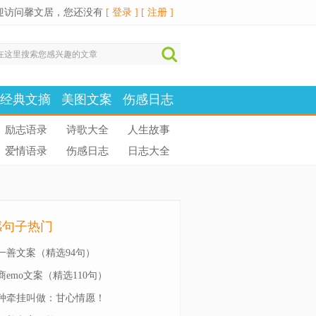
迎访问馨文居，您还没有
[ 登录 ]
[ 注册 ]
经典文摘
美图文案
伤感日志
励志语录
诗歌大全
人生故事
爱情语录
伤感日志
日志大全
感句子热门
一善文案（精选94句）
商emo文案（精选110句）
种牵挂叫做：甘心情愿！