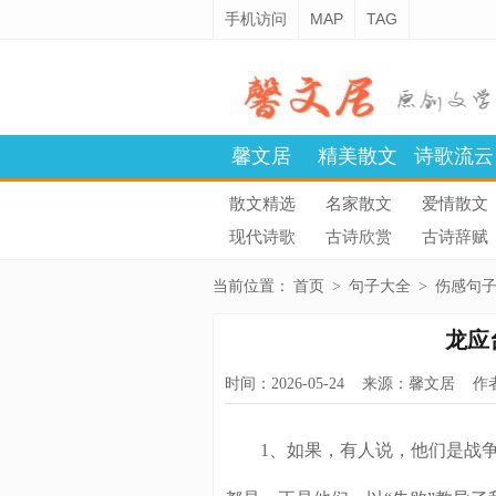
手机访问
MAP
TAG
馨文居
精美散文
诗歌流云
散文精选
名家散文
爱情散文
现代诗歌
古诗欣赏
古诗辞赋
当前位置：
首页
>
句子大全
>
伤感句
龙应
时间：2026-05-24 来源：
馨文居
作
1、如果，有人说，他们是战争