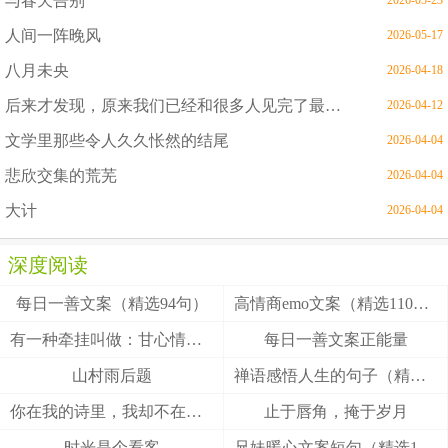
与春天告别
2026-05-23
人间一阵晚风
2026-05-17
八月未央
2026-04-18
后来才发现，原来我们已经和很多人见完了最后一面
2026-04-12
文学里那些令人久久怅然的结尾
2026-04-04
悲欣交集的荒芜
2026-04-04
大计
2026-04-04
深度阅读
每日一善文案（精选94句）
高情商emo文案（精选110句）
有一种牵挂叫做：甘心情愿！
每日一善文案正能量
山村雨后题
禅语感悟人生的句子（精选27句）
你在我的诗里，我却不在你的梦里
止于唇角，掩于岁月
时光是个看客
兄妹暖心文案短句（精选100句）