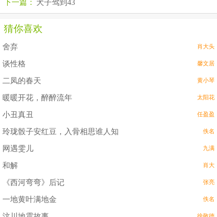
下一篇：
犬子驾到43
猜你喜欢
舍弃
肖大头
谈性格
馨文居
二凤的春天
黄小琴
暖暖开花，醉醉流年
太阳花
小丑真丑
任盈盈
玲珑骰子安红豆，入骨相思谁人知
佚名
网遇雯儿
九满
和解
肖大
《西河弯弯》后记
张亮
一地黄叶满地金
佚名
汶川地震故事
徐敬德