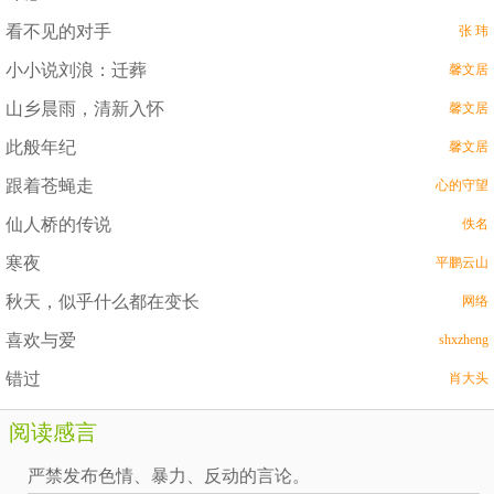
看不见的对手
张 玮
小小说刘浪：迁葬
馨文居
山乡晨雨，清新入怀
馨文居
此般年纪
馨文居
跟着苍蝇走
心的守望
仙人桥的传说
佚名
寒夜
平鹏云山
秋天，似乎什么都在变长
网络
喜欢与爱
shxzheng
错过
肖大头
阅读感言
严禁发布色情、暴力、反动的言论。