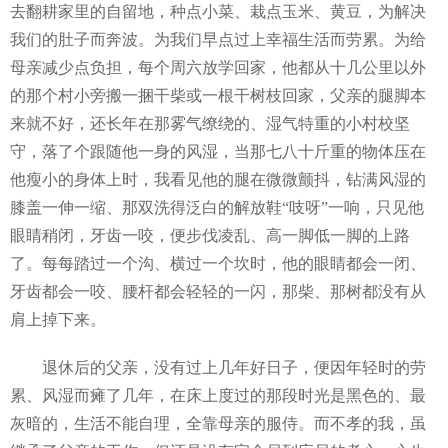
去翻耕家里的自留地，种点小菜、栽点玉米、黄豆，为解决
我们的肚子而奔波。为我们早点过上幸福生活而劳累。为给
母亲减少点负担，每个周六放学回家，他都从十几公里以外
的那个村小旁搬一捆干柴或一根干树枝回家，父亲的腿脚本
来就不好，还长年在那雾气缭绕的、湿气特重的小村校坚
守，落了个跟随他一身的风湿，当那七八十斤重的物体压在
他瘦小的身体上时，我看见他的腿在微微颤抖，钻满风湿的
膝盖一伸一缩、那双洗得泛白的解放鞋“吱呀”一响，只见他
眼睛稍闭，牙齿一咬，便步伐凌乱、高一脚低一脚的上路
了。每每踏过一个沟、横过一个坎时，他的眼睛都会一闭、
牙齿都会一咬、腰杆都会轻轻的一闪，那柴、那树都没有从
肩上掉下来。
退休后的父亲，没有过上几年好日子，便因年轻时的劳
累、风湿而瘫了几年，在床上度过的那段时光是黑色的、最
灰暗的，生活不能自理，全靠母亲的服侍。而不孝的我，虽