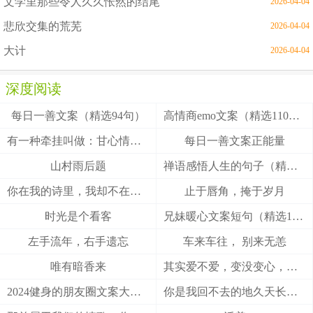
文学里那些令人久久怅然的结尾
2026-04-04
悲欣交集的荒芜
2026-04-04
大计
2026-04-04
深度阅读
每日一善文案（精选94句）
高情商emo文案（精选110句）
有一种牵挂叫做：甘心情愿！
每日一善文案正能量
山村雨后题
禅语感悟人生的句子（精选27句）
你在我的诗里，我却不在你的梦里
止于唇角，掩于岁月
时光是个看客
兄妹暖心文案短句（精选100句）
左手流年，右手遗忘
车来车往， 别来无恙
唯有暗香来
其实爱不爱，变没变心，身体最诚实
2024健身的朋友圈文案大全(精选49句)
你是我回不去的地久天长，我是你触不到的地老天荒