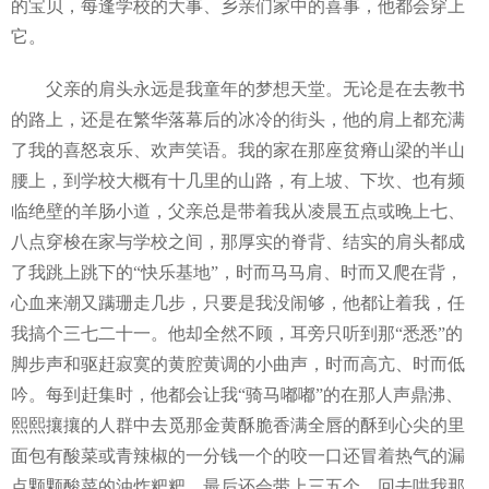
的宝贝，每逢学校的大事、乡亲们家中的喜事，他都会穿上
它。
父亲的肩头永远是我童年的梦想天堂。无论是在去教书
的路上，还是在繁华落幕后的冰冷的街头，他的肩上都充满
了我的喜怒哀乐、欢声笑语。我的家在那座贫瘠山梁的半山
腰上，到学校大概有十几里的山路，有上坡、下坎、也有频
临绝壁的羊肠小道，父亲总是带着我从凌晨五点或晚上七、
八点穿梭在家与学校之间，那厚实的脊背、结实的肩头都成
了我跳上跳下的“快乐基地”，时而马马肩、时而又爬在背，
心血来潮又蹒珊走几步，只要是我没闹够，他都让着我，任
我搞个三七二十一。他却全然不顾，耳旁只听到那“悉悉”的
脚步声和驱赶寂寞的黄腔黄调的小曲声，时而高亢、时而低
吟。每到赶集时，他都会让我“骑马嘟嘟”的在那人声鼎沸、
熙熙攘攘的人群中去觅那金黄酥脆香满全唇的酥到心尖的里
面包有酸菜或青辣椒的一分钱一个的咬一口还冒着热气的漏
点颗颗酸菜的油炸粑粑。最后还会带上三五个，回去哄我那