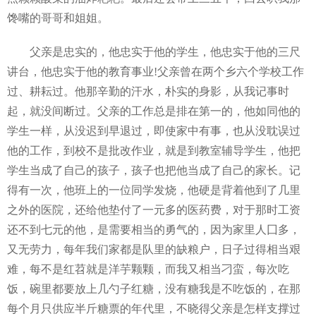
馋嘴的哥哥和姐姐。
父亲是忠实的，他忠实于他的学生，他忠实于他的三尺
讲台，他忠实于他的教育事业!父亲曾在两个乡六个学校工作
过、耕耘过。他那辛勤的汗水，朴实的身影，从我记事时
起，就没间断过。父亲的工作总是排在第一的，他如同他的
学生一样，从没迟到早退过，即使家中有事，也从没耽误过
他的工作，到校不是批改作业，就是到教室辅导学生，他把
学生当成了自己的孩子，孩子也把他当成了自己的家长。记
得有一次，他班上的一位同学发烧，他硬是背着他到了几里
之外的医院，还给他垫付了一元多的医药费，对于那时工资
还不到七元的他，是需要相当的勇气的，因为家里人囗多，
又无劳力，每年我们家都是队里的缺粮户，日子过得相当艰
难，每不是红苕就是洋芋颗颗，而我又相当刁蛮，每次吃
饭，碗里都要放上几勺子红糖，没有糖我是不吃饭的，在那
每个月只供应半斤糖票的年代里，不晓得父亲是怎样支撑过