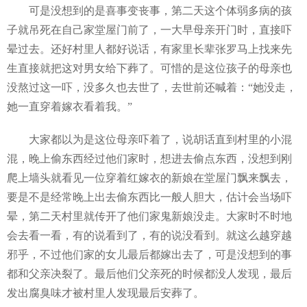
可是没想到的是喜事变丧事，第二天这个体弱多病的孩
子就吊死在自己家堂屋门前了，一大早母亲开门时，直接吓
晕过去。还好村里人都好说话，有家里长辈张罗马上找来先
生直接就把这对男女给下葬了。可惜的是这位孩子的母亲也
没熬过这一吓，没多久也去世了，去世前还喊着：“她没走，
她一直穿着嫁衣看着我。”
大家都以为是这位母亲吓着了，说胡话直到村里的小混
混，晚上偷东西经过他们家时，想进去偷点东西，没想到刚
爬上墙头就看见一位穿着红嫁衣的新娘在堂屋门飘来飘去，
要是不是经常晚上出去偷东西比一般人胆大，估计会当场吓
晕，第二天村里就传开了他们家鬼新娘没走。大家时不时地
会去看一看，有的说看到了，有的说没看到。就这么越穿越
邪乎，不过他们家的女儿最后都嫁出去了，可是没想到的事
都和父亲决裂了。最后他们父亲死的时候都没人发现，最后
发出腐臭味才被村里人发现最后安葬了。