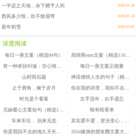
一半还之天地，余下赠予人间
2026-01-26
西风多少恨，吹不散眉弯
2026-01-24
新年初雪
2026-01-02
深度阅读
每日一善文案（精选94句）
高情商emo文案（精选110句）
有一种牵挂叫做：甘心情愿！
每日一善文案正能量
山村雨后题
禅语感悟人生的句子（精选27句）
止于唇角，掩于岁月
你在我的诗里，我却不在你的梦里
时光是个看客
左手流年，右手遗忘
兄妹暖心文案短句（精选100句）
唯有暗香来
车来车往， 别来无恙
其实爱不爱，变没变心，身体最诚实
你是我回不去的地久天长，我是你触不到的地老天荒
2024健身的朋友圈文案大全(精选49句)