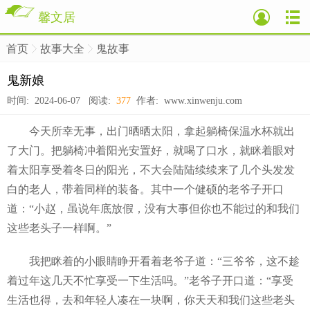
馨文居
首页
故事大全
鬼故事
>
>
>
鬼新娘
时间: 2024-06-07 阅读:
377
作者: www.xinwenju.com
今天所幸无事，出门晒晒太阳，拿起躺椅保温水杯就出
了大门。把躺椅冲着阳光安置好，就喝了口水，就眯着眼对
着太阳享受着冬日的阳光，不大会陆陆续续来了几个头发发
白的老人，带着同样的装备。其中一个健硕的老爷子开口
道：“小赵，虽说年底放假，没有大事但你也不能过的和我们
这些老头子一样啊。”
我把眯着的小眼睛睁开看着老爷子道：“三爷爷，这不趁
着过年这几天不忙享受一下生活吗。”老爷子开口道：“享受
生活也得，去和年轻人凑在一块啊，你天天和我们这些老头