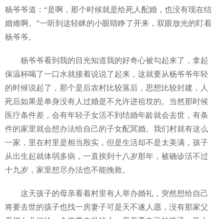
杨爷爷道：“是啊，那个时候就是给死人配婚，也没有现在结
婚难啊。”一听到这轻眯的小眼睛睁了开来，双眼放光的盯着
杨爷爷。
杨爷爷看到我的目光知道我的好奇心被勾起来了，拿起
保温杯喝了一口水就接着说说了起来，这就要从杨爷爷年轻
的时候说起了，那个是后农村比较落后，思想比较封建，人
死后如果是单身没有人过婚是不允许进祖坟的。当然那时候
医疗条件差，会有年轻子女活不到结婚年龄就会去世，有条
件的家里就会想办法给自己的子女配冥婚。我们村就有这么
一家，里在村里是相当殷实，但是生活却不是太美满，孩子
从出生起就体弱多病，一直挨到十八岁那年，被确诊活不过
十九岁，家里想尽办法也不能挽救。
这天孩子的母亲看着村里有人举办婚礼，突然想给自己
将要去世的孩子也找一房妻子可是天不遂人愿，没有那家父