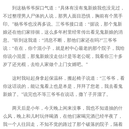
到这杨爷爷探口气道：“具体有没有鬼新娘我也没见过，
不过整理男人尸体的人说，那男人面目恐惧，胸前有个黑手
印。”杨爷爷也没再多说。三爷爷接口道：“据说，那个鬼新
娘还在他们家徘徊，这么多年村里经常传出看见鬼新娘的消
息。”听到这我道：“消息不断，那他们家还在吗?”三爷爷
说：“在在，你个混小子，就是村中心最老的那个院子，我给
你说小混蛋，那鬼新娘没走估计是等老公呢，我看你三十多
岁了还光棍，去给人家做个上门女婿吧。”
这时我站起身拿起保温杯，搬起椅子说道：“三爷爷，看
你这话说的，能让鬼看上也是本是，拜拜了您老，我去看鬼
新娘了。”说完也不等三爷爷在说话，撒丫子开溜了。
两天后是小年，今天晚上闲来没事，我也不知道抽的什
么风，晚上和儿时玩伴喝酒，在他们家喝完酒已经半夜了，
我一个人往回走，不知不觉的路过了那个破落的院子，隔着