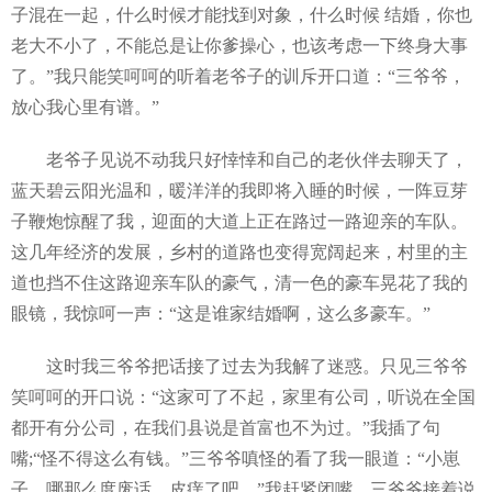
子混在一起，什么时候才能找到对象，什么时候 结婚，你也
老大不小了，不能总是让你爹操心，也该考虑一下终身大事
了。”我只能笑呵呵的听着老爷子的训斥开口道：“三爷爷，
放心我心里有谱。”
老爷子见说不动我只好悻悻和自己的老伙伴去聊天了，
蓝天碧云阳光温和，暖洋洋的我即将入睡的时候，一阵豆芽
子鞭炮惊醒了我，迎面的大道上正在路过一路迎亲的车队。
这几年经济的发展，乡村的道路也变得宽阔起来，村里的主
道也挡不住这路迎亲车队的豪气，清一色的豪车晃花了我的
眼镜，我惊呵一声：“这是谁家结婚啊，这么多豪车。”
这时我三爷爷把话接了过去为我解了迷惑。只见三爷爷
笑呵呵的开口说：“这家可了不起，家里有公司，听说在全国
都开有分公司，在我们县说是首富也不为过。”我插了句
嘴;“怪不得这么有钱。”三爷爷嗔怪的看了我一眼道：“小崽
子，哪那么度废话，皮痒了吧。”我赶紧闭嘴。三爷爷接着说