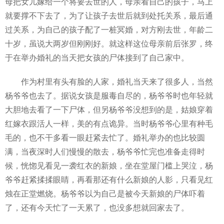
母把女儿嫁给一个将要去世的人，母亲看自己的孩子，马上
就要撑不下去了，为了让孩子去世后就到处托关系，最后通
过关系，为自己的孩子配了一桩冥婚，对方刚去世，年龄二
十岁，虽说大两岁但刚刚好。就这样这位母亲前后张罗，终
于在举办婚礼的当天把女孩的尸体接到了自己家中。
作为村里有头有脸的人家，婚礼当天来了很多人，当然
杨爷爷也去了。据说女孩是服毒自尽的，杨爷爷时也年轻就
大胆地去看了一下尸体，但另杨爷爷没想到的是，姑娘穿着
红嫁衣跟活人一样，美的有点诡异。当时杨爷爷心里有种毛
毛的，也不干多看一眼赶紧去忙了。婚礼举办的也比较圆
满，当夜深时人们慢慢的散去，杨爷爷忙完也准备走得时
候，恍惚见看见一袭红衣的新娘，坐在堂屋门槛上哭泣，杨
爷爷赶紧揉揉眼睛，再看那还有什么新娘的人影，只看见红
烛在正堂燃烧。杨爷爷以为自己是被今天新娘的尸体吓着
了，还有今天忙了一天累了，也没多想就回家去了。