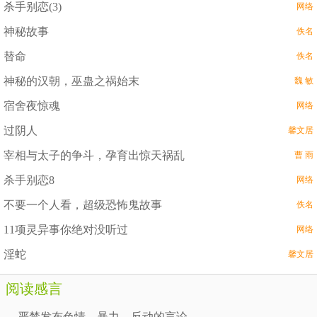
杀手别恋(3)
网络
神秘故事
佚名
替命
佚名
神秘的汉朝，巫蛊之祸始末
魏 敏
宿舍夜惊魂
网络
过阴人
馨文居
宰相与太子的争斗，孕育出惊天祸乱
曹 雨
杀手别恋8
网络
不要一个人看，超级恐怖鬼故事
佚名
11项灵异事你绝对没听过
网络
淫蛇
馨文居
阅读感言
严禁发布色情、暴力、反动的言论。