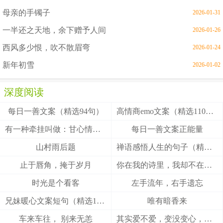
母亲的手镯子
2026-01-31
一半还之天地，余下赠予人间
2026-01-26
西风多少恨，吹不散眉弯
2026-01-24
新年初雪
2026-01-02
深度阅读
每日一善文案（精选94句）
高情商emo文案（精选110句）
有一种牵挂叫做：甘心情愿！
每日一善文案正能量
山村雨后题
禅语感悟人生的句子（精选27句）
止于唇角，掩于岁月
你在我的诗里，我却不在你的梦里
时光是个看客
左手流年，右手遗忘
兄妹暖心文案短句（精选100句）
唯有暗香来
车来车往， 别来无恙
其实爱不爱，变没变心，身体最诚实