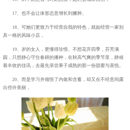
17、也不会让体形恣意增长到臃肿。
18、可她们更致力于经营自我的特色，就如经营一家别
具一格的风味小店，
19、岁的女人，更懂得珍惜。不想花开四季，芬芳满
园，只想静心守住春耕的播种，在秋高气爽的季节里，静候
着丰收的佳讯，去最先亲尝果子成熟的那一份甜蜜与喜悦。
20、而是学习并领悟了内敛和含蓄，却又在不经意间露
出些许美丽，