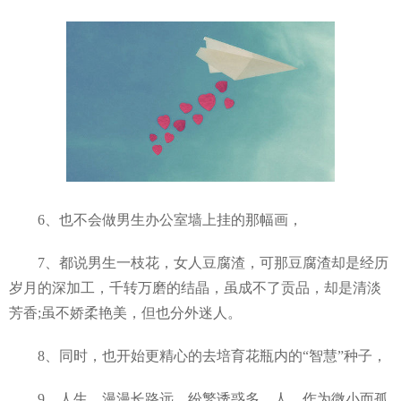
6、也不会做男生办公室墙上挂的那幅画，
7、都说男生一枝花，女人豆腐渣，可那豆腐渣却是经历
岁月的深加工，千转万磨的结晶，虽成不了贡品，却是清淡
芳香;虽不娇柔艳美，但也分外迷人。
8、同时，也开始更精心的去培育花瓶内的“智慧”种子，
9、人生，漫漫长路远，纷繁诱惑多。人，作为微小而孤