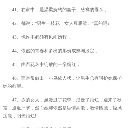
41、在家中，是温柔婉约的妻子、慈祥的母亲，
42、都说：“男生一枝花，女人豆腐渣。”真的吗?
43、也许不必须有风雨历程，
44、依然的青春和多出的那份成熟与淡定，
45、由百花丛中绽放的一朵嫣红，
46、而是常做出一小鸟依人状，让男生总有呵护她保护
她的欲望。
47、岁的女人，虽漫过了花季，溜走了灿烂，迎来了秋
霜，逼近严寒，然而她却依然是纵情高歌，激情四溅，轻风
荡漾，阳光灿烂!