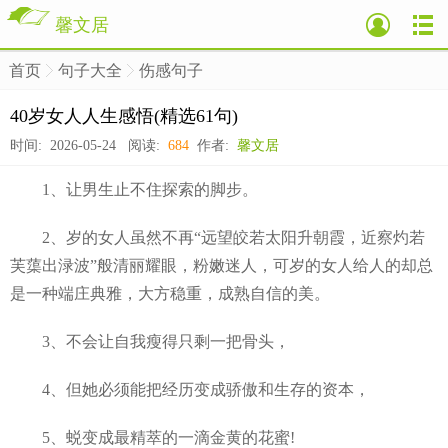
馨文居
首页
句子大全
伤感句子
>
>
>
40岁女人人生感悟(精选61句)
时间: 2026-05-24 阅读:
684
作者:
馨文居
1、让男生止不住探索的脚步。
2、岁的女人虽然不再“远望皎若太阳升朝霞，近察灼若
芙蕖出渌波”般清丽耀眼，粉嫩迷人，可岁的女人给人的却总
是一种端庄典雅，大方稳重，成熟自信的美。
3、不会让自我瘦得只剩一把骨头，
4、但她必须能把经历变成骄傲和生存的资本，
5、蜕变成最精萃的一滴金黄的花蜜!