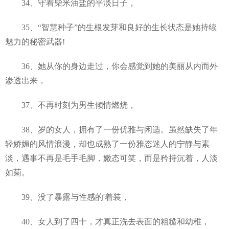
34、守着柴米油盐的平淡日子，
35、“智慧种子”的生根发芽和良好的生长状态是她持续
魅力的秘密武器!
36、她从你的身边走过，你会感觉到她的美丽从内而外
渗透出来，
37、不再时刻为男生倾情燃烧，
38、岁的女人，拥有了一份优雅与闲适。虽然缺失了年
轻娇媚的风情浪漫，却也成熟了一份雅态迷人的宁静与素
淡，遇事不再是毛手毛脚，嫩态可笑，而是矜持沉着，人淡
如菊。
39、没了暴露与性感的'着装，
40、女人到了四十，才真正洗去表面的粗糙和幼稚，