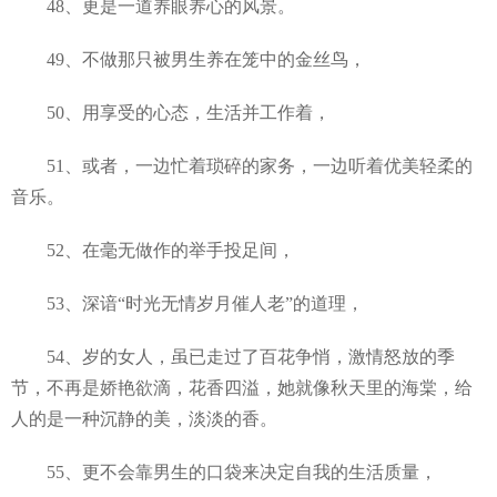
48、更是一道养眼养心的风景。
49、不做那只被男生养在笼中的金丝鸟，
50、用享受的心态，生活并工作着，
51、或者，一边忙着琐碎的家务，一边听着优美轻柔的
音乐。
52、在毫无做作的举手投足间，
53、深谙“时光无情岁月催人老”的道理，
54、岁的女人，虽已走过了百花争悄，激情怒放的季
节，不再是娇艳欲滴，花香四溢，她就像秋天里的海棠，给
人的是一种沉静的美，淡淡的香。
55、更不会靠男生的口袋来决定自我的生活质量，