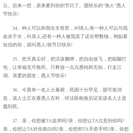
云。后来一想，原来要到你的节日了。愿快乐的“渔人”愚人
节快乐!
34、种人可以和我生生世世，叫情人;有一种人可以与我
血浓于水，叫亲人;还有一种人被我卖了还在帮数钱，例如看
短信的你，就叫愚人!祝节日快乐!
35、把天真尘封，把活泼捆绑，把自由放飞，把聪颖打
包，让幸福无可救药。只释放一点点愚钝和无知，行走江
湖。亲爱的朋友，愚人节快乐!
36、今晨有一名人士暴毙，死因十分罕见，据可靠消
息，该人士正在看愚人百科，经法医检验后证实该名人士是
蠢到死。
37、亲，你想被TA追求吗?亲，你想让TA注意到你吗?
亲，你想让TA对你表白吗?亲，你想和TA手牵手吗?亲，你想