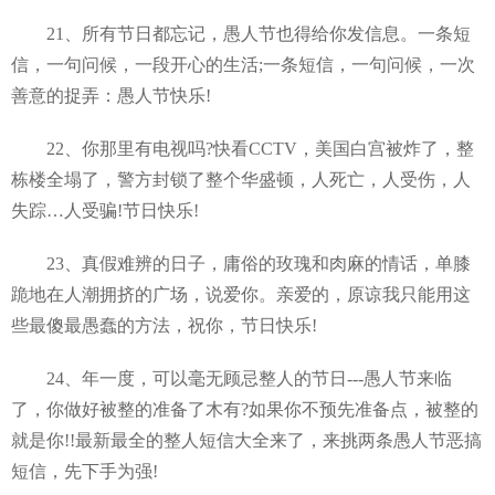
21、所有节日都忘记，愚人节也得给你发信息。一条短
信，一句问候，一段开心的生活;一条短信，一句问候，一次
善意的捉弄：愚人节快乐!
22、你那里有电视吗?快看CCTV，美国白宫被炸了，整
栋楼全塌了，警方封锁了整个华盛顿，人死亡，人受伤，人
失踪…人受骗!节日快乐!
23、真假难辨的日子，庸俗的玫瑰和肉麻的情话，单膝
跪地在人潮拥挤的广场，说爱你。亲爱的，原谅我只能用这
些最傻最愚蠢的方法，祝你，节日快乐!
24、年一度，可以毫无顾忌整人的节日---愚人节来临
了，你做好被整的准备了木有?如果你不预先准备点，被整的
就是你!!最新最全的整人短信大全来了，来挑两条愚人节恶搞
短信，先下手为强!