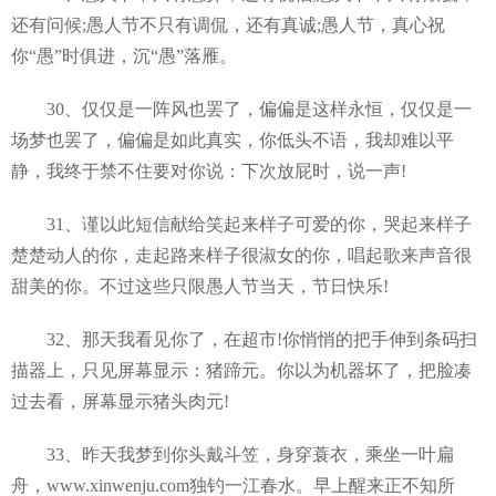
还有问候;愚人节不只有调侃，还有真诚;愚人节，真心祝
你“愚”时俱进，沉“愚”落雁。
30、仅仅是一阵风也罢了，偏偏是这样永恒，仅仅是一
场梦也罢了，偏偏是如此真实，你低头不语，我却难以平
静，我终于禁不住要对你说：下次放屁时，说一声!
31、谨以此短信献给笑起来样子可爱的你，哭起来样子
楚楚动人的你，走起路来样子很淑女的你，唱起歌来声音很
甜美的你。不过这些只限愚人节当天，节日快乐!
32、那天我看见你了，在超市!你悄悄的把手伸到条码扫
描器上，只见屏幕显示：猪蹄元。你以为机器坏了，把脸凑
过去看，屏幕显示猪头肉元!
33、昨天我梦到你头戴斗笠，身穿蓑衣，乘坐一叶扁
舟，www.xinwenju.com独钓一江春水。早上醒来正不知所