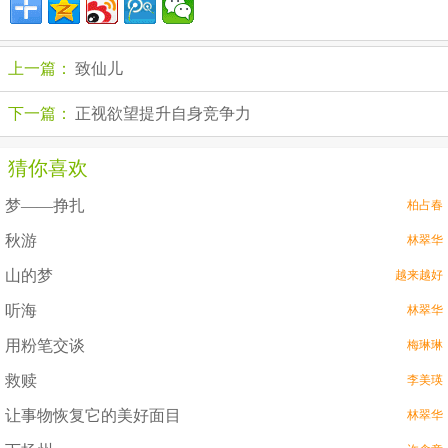
上一篇：
致仙儿
下一篇：
正视欲望提升自身竞争力
猜你喜欢
梦――挣扎
柏占春
秋游
林翠华
山的梦
越来越好
听海
林翠华
用粉笔交谈
梅琳琳
救赎
李美瑛
让事物恢复它的美好面目
林翠华