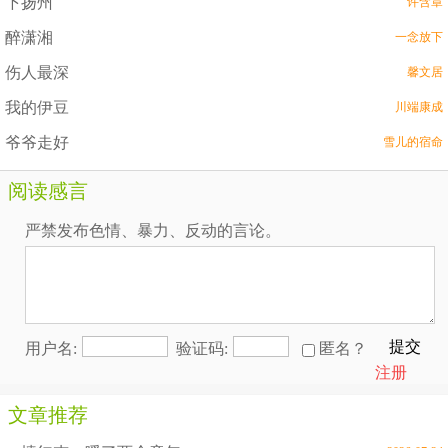
下扬州
许含章
醉潇湘
一念放下
伤人最深
馨文居
我的伊豆
川端康成
爷爷走好
雪儿的宿命
阅读感言
严禁发布色情、暴力、反动的言论。
提交
用户名:
验证码:
匿名？
注册
文章推荐