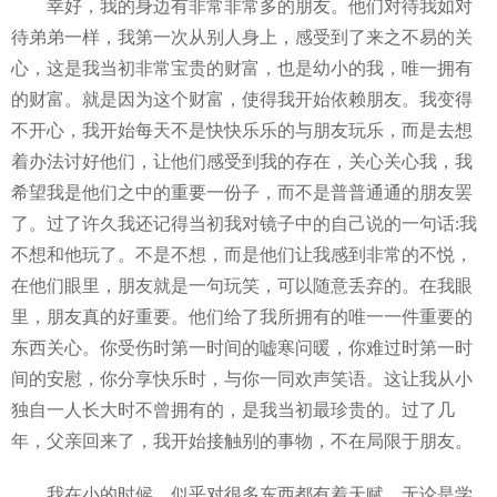
幸好，我的身边有非常非常多的朋友。他们对待我如对
待弟弟一样，我第一次从别人身上，感受到了来之不易的关
心，这是我当初非常宝贵的财富，也是幼小的我，唯一拥有
的财富。就是因为这个财富，使得我开始依赖朋友。我变得
不开心，我开始每天不是快快乐乐的与朋友玩乐，而是去想
着办法讨好他们，让他们感受到我的存在，关心关心我，我
希望我是他们之中的重要一份子，而不是普普通通的朋友罢
了。过了许久我还记得当初我对镜子中的自己说的一句话:我
不想和他玩了。不是不想，而是他们让我感到非常的不悦，
在他们眼里，朋友就是一句玩笑，可以随意丢弃的。在我眼
里，朋友真的好重要。他们给了我所拥有的唯一一件重要的
东西关心。你受伤时第一时间的嘘寒问暖，你难过时第一时
间的安慰，你分享快乐时，与你一同欢声笑语。这让我从小
独自一人长大时不曾拥有的，是我当初最珍贵的。过了几
年，父亲回来了，我开始接触别的事物，不在局限于朋友。
我在小的时候，似乎对很多东西都有着天赋。无论是学