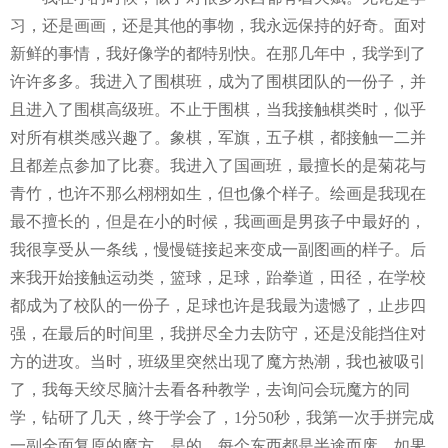
习，还是画画，还是其他的事物，我永远保持的好奇。面对
新鲜的事情，我好像学的都特别快。在那几年中，我学到了
许许多多。我进入了围棋班，成为了围棋团队的一份子，并
且进入了围棋高级班。不止于围棋，当我接触棋类时，似乎
对所有棋类感兴趣了。象棋，军旗，五子棋，都接触一二并
且都差点参加了比赛。我进入了国画班，最擅长的是菊花​与
青竹，也许不那么栩栩如生，但也像个样子。绘画是我现在
最不擅长的，但是在小的时候，我画画是男孩子中最好的，
我很享受从一条线，慢慢链接起来变成一副图画的样子。后
来我开始接触运动类，篮球，足球，跆拳道，田径，在学校
都成为了校队的一份子，足球也许是我最为遗憾了，止步四
强，在最后的时间里，我拼尽全力去防守，还是没能挡住对
方的进攻。当时，班级里突然出现了魔方热潮，我也被吸引
了，我每天绞尽脑汁去看各种教学，去询问会玩魔方的同
学，钻研了几天，终于学会了，1分50秒，我第一次手拼完成
一副全面复原的魔方。是的，每个东西都是半途而废，如果