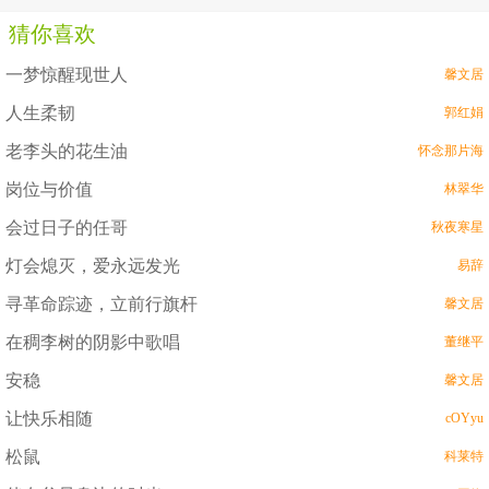
猜你喜欢
一梦惊醒现世人
馨文居
人生柔韧
郭红娟
老李头的花生油
怀念那片海
岗位与价值
林翠华
会过日子的任哥
秋夜寒星
灯会熄灭，爱永远发光
易辞
寻革命踪迹，立前行旗杆
馨文居
在稠李树的阴影中歌唱
董继平
安稳
馨文居
让快乐相随
cOYyu
松鼠
科莱特