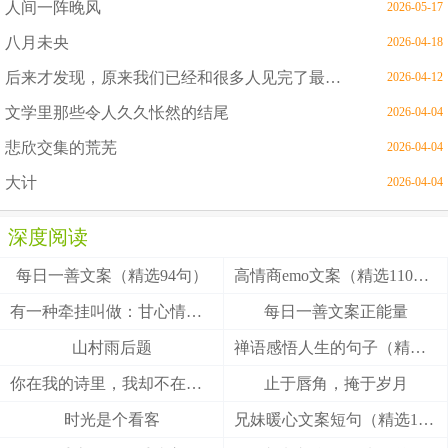
人间一阵晚风
2026-05-17
八月未央
2026-04-18
后来才发现，原来我们已经和很多人见完了最后一面
2026-04-12
文学里那些令人久久怅然的结尾
2026-04-04
悲欣交集的荒芜
2026-04-04
大计
2026-04-04
深度阅读
每日一善文案（精选94句）
高情商emo文案（精选110句）
有一种牵挂叫做：甘心情愿！
每日一善文案正能量
山村雨后题
禅语感悟人生的句子（精选27句）
你在我的诗里，我却不在你的梦里
止于唇角，掩于岁月
时光是个看客
兄妹暖心文案短句（精选100句）