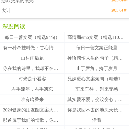
悲欣交集的荒芜
2026-04-04
大计
2026-04-04
深度阅读
每日一善文案（精选94句）
高情商emo文案（精选110句）
有一种牵挂叫做：甘心情愿！
每日一善文案正能量
山村雨后题
禅语感悟人生的句子（精选27句）
你在我的诗里，我却不在你的梦里
止于唇角，掩于岁月
时光是个看客
兄妹暖心文案短句（精选100句）
左手流年，右手遗忘
车来车往， 别来无恙
唯有暗香来
其实爱不爱，变没变心，身体最诚实
2024健身的朋友圈文案大全(精选49句)
你是我回不去的地久天长，我是你触不到的地老天荒
那首属于我们的情歌，你把结局唱给了谁
活着