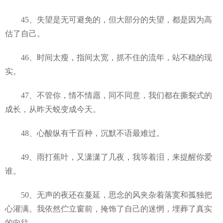
45、失望是无可避免的，但大部分的失望，都是因为高
估了自己。
46、时间太瘦，指间太宽，抓不住的流年，站不稳的现
实。
47、不管你，情不情愿，同不同意，我们都在撕裂式的
成长，从昨天蜕变成今天。
48、心酸纵有千百种，沉默不语最难过。
49、雨打蕉叶，又潇潇了几夜，我等着泪，来提醒你爱
谁。
50、无声的夜还在蔓延，思念的风夹杂着落寞和孤独把
心灌满。我依然伫立窗前，掩饰了自己的迷惘，埋葬了真实
的向往。