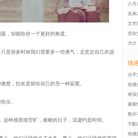
八月
后来
最后
文学
悲欣
题，却能给你一个更好的角度。
大计
只是很多时候我们需要多一些勇气，去坚定自己的选
情
分手
痛楚，狂欢是留给自己的另一种寂寞。
伤感
有深
快乐。
最新
暗示
，这种感觉很空旷，难耐的日子，流逝旳是时间。
不配
伤感