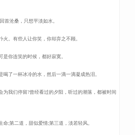
回首沧桑，只想平淡如水。
扑火。有些人让你笑，你却弃之不顾。
可是你连笑的时候，都好寂寞。
是喝了一杯冰冷的水，然后一滴一滴凝成热泪。
为我们停留?曾经看过的夕阳，听过的潮落，都被时间
命;第二道，甜似爱情;第三道，淡若轻风。