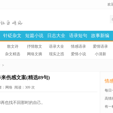
欢
针砭杂文
短篇小说
日志大全
语录短句
故事新编
散文诗
抒情散文
语录大全
情感语录
爱情语录
杂文精选
网络文摘
现实之惑
爱情小说
小清新
录
>
来伤感文案(精选89句)
情
：网络 阅读：
309 次
每日
高情
再也找不回那时的自己。
有一