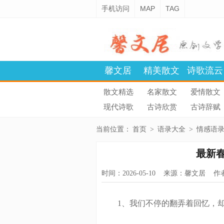
手机访问
MAP
TAG
馨文居
精美散文
诗歌流云
散文精选
名家散文
爱情散文
现代诗歌
古诗欣赏
古诗辞赋
当前位置：
首页
>
语录大全
>
情感语
最新春
时间：2026-05-10 来源：
馨文居
作者
1、我们不停的翻弄着回忆，却