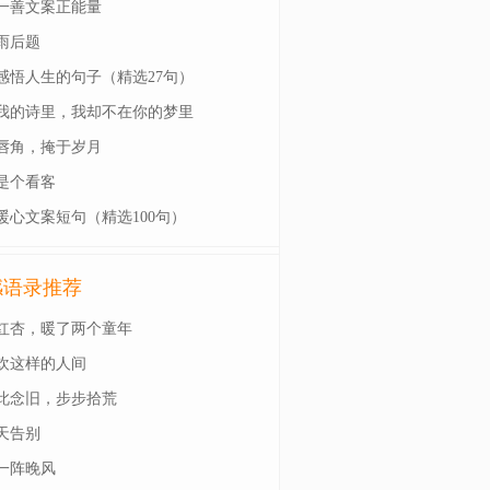
一善文案正能量
雨后题
感悟人生的句子（精选27句）
我的诗里，我却不在你的梦里
唇角，掩于岁月
是个看客
暖心文案短句（精选100句）
感语录推荐
红杏，暖了两个童年
欢这样的人间
此念旧，步步拾荒
天告别
一阵晚风