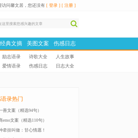
迎访问馨文居，您还没有
[ 登录 ]
[ 注册 ]
经典文摘
美图文案
伤感日志
励志语录
诗歌大全
人生故事
爱情语录
伤感日志
日志大全
感语录热门
一善文案（精选94句）
商emo文案（精选110句）
种牵挂叫做：甘心情愿！