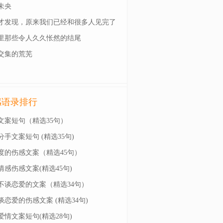
未央
才发现，原来我们已经和很多人见完了
一面
里那些令人久久怅然的结尾
交集的荒芜
感语录排行
文案短句（精选35句）
分手文案短句 (精选35句)
度的伤感文案（精选45句）
情感伤感文案(精选45句)
不谈恋爱的文案（精选34句）
谈恋爱的伤感文案 (精选34句)
爱情文案短句(精选28句)