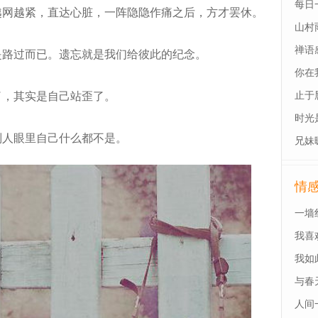
每日
网越紧，直达心脏，一阵隐隐作痛之后，方才罢休。
山村
禅语
路过而已。遗忘就是我们给彼此的纪念。
你在
，其实是自己站歪了。
止于
时光
人眼里自己什么都不是。
兄妹
情
一墙
我喜
我如
与春
人间