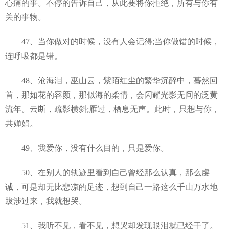
心痛的事。不停的告诉自己，从此要将你拒绝，所有与你有
关的事物。
47、当你做对的时候，没有人会记得;当你做错的时候，
连呼吸都是错。
48、沧海泪，巫山云，紫陌红尘的繁华沉醉中，蓦然回
首，那如花的容颜，那似海的柔情，会闪耀光影无间的泛黄
流年。云断，疏影横斜;雁过，栖息无声。此时，只想与你，
共婵娟。
49、我爱你，没有什么目的，只是爱你。
50、在别人的轨迹里看到自己曾经那么认真，那么虔
诚，可是却无比悲凉的足迹，想到自己一路这么千山万水地
跋涉过来，我就想哭。
51、我听不见，看不见，想哭却发现眼泪就已经干了。