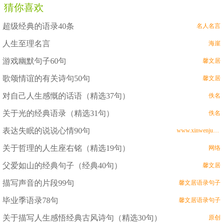
猜你喜欢
超级经典的语录40条
名人名言
人生至理名言
海崖
游戏幽默句子60句
馨文居
歌颂情谊的有关诗句50句
馨文居
对自己人生感慨的话语（精选37句）
佚名
关于光的经典语录（精选31句）
佚名
表达失眠的说说心情90句
www.xinwenju.com
关于哲理的人生座右铭（精选19句）
网络
父爱如山的经典句子（经典40句）
馨文居
描写声音的片段99句
馨文居语录句子
毕业季语录78句
馨文居语录句子
关于描写人生感悟经典古风诗句（精选30句）
原创