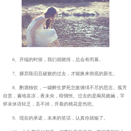
6、开端的时侯，我们就晓得，总会有闭幕。
7、摒弃陈旧且破败的过去，才能换来彻底的新生。
8、酌酒独饮，一罐醉生梦死怎敌缠绵不尽的思念。孤芳
自赏，遍地哀凉，夜未央，暗惆怅。过去的是阆苑姽婳，字
烬未休语轻乏，丢不掉，开着的桃花是伤疤。
9、现在的承诺，未来的笑话，认真你就输了。