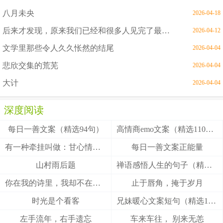
八月未央
2026-04-18
后来才发现，原来我们已经和很多人见完了最后一面
2026-04-12
文学里那些令人久久怅然的结尾
2026-04-04
悲欣交集的荒芜
2026-04-04
大计
2026-04-04
深度阅读
每日一善文案（精选94句）
高情商emo文案（精选110句）
有一种牵挂叫做：甘心情愿！
每日一善文案正能量
山村雨后题
禅语感悟人生的句子（精选27句）
你在我的诗里，我却不在你的梦里
止于唇角，掩于岁月
时光是个看客
兄妹暖心文案短句（精选100句）
左手流年，右手遗忘
车来车往， 别来无恙