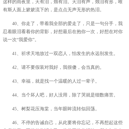
这样的雨夜里，天有泪，烛有泪。天泪有声，烛泪有形，唯
有斯人面上簌簌流下的，是点点无声无形的热泪。
40、你走了，带着我全部的爱走了，只是一句分手，我
忍着眼泪看着你的背影，好想最后在抱你一次，好想在对你
说一次“我爱你”。
41、祈求天地放过一双恋人，怕发生的永远别发生。
42、请不要假装对我好，我很傻，会当真的。
43、幸福，就是找一个温暖的人过一辈子。
44、当个坏人吧，好人没用，除了哭就是细数痛苦。
45、树梨花压海棠，当年眼眸流转似回荡。
46、不停的告诫自己，从此要将你忘记，不再想起这些