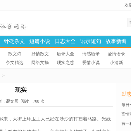
欢
针砭杂文
短篇小说
日志大全
语录短句
故事新编
散文诗
抒情散文
语录大全
情感语录
爱情语录
杂文精选
网络文摘
现实之惑
爱情小说
小清新
志
>
现实
励
者：
馨文居
阅读：
708 次
每日
高情
来，大街上环卫工人已经在沙沙的打扫着马路。光线
有一