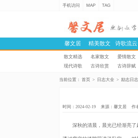
手机访问
MAP
TAG
馨文居
精美散文
诗歌流云
散文精选
名家散文
爱情散文
现代诗歌
古诗欣赏
古诗辞赋
当前位置：
首页
>
日志大全
>
励志日
时间：2024-02-19 来源：
馨文居
作
深秋的清晨，晨光已经渐亮了起