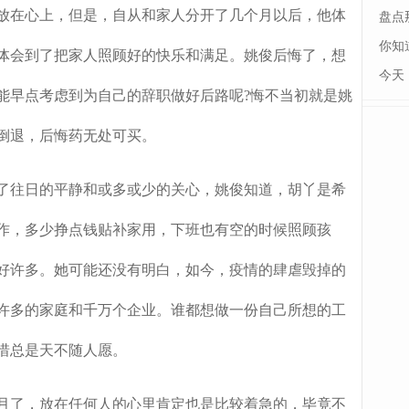
放在心上，但是，自从和家人分开了几个月以后，他体
盘点
你知
体会到了把家人照顾好的快乐和满足。姚俊后悔了，想
今天
能早点考虑到为自己的辞职做好后路呢?悔不当初就是姚
倒退，后悔药无处可买。
往日的平静和或多或少的关心，姚俊知道，胡丫是希
作，多少挣点钱贴补家用，下班也有空的时候照顾孩
好许多。她可能还没有明白，如今，疫情的肆虐毁掉的
许多的家庭和千万个企业。谁都想做一份自己所想的工
惜总是天不随人愿。
了，放在任何人的心里肯定也是比较着急的，毕竟不