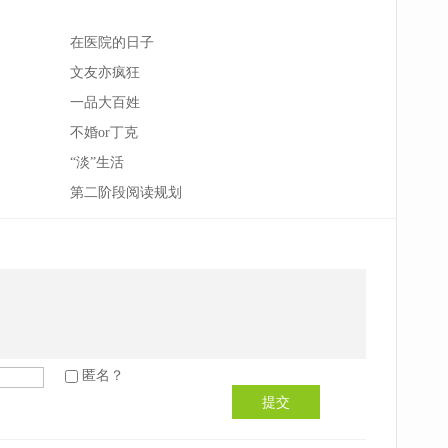
在医院的日子
文友亦疯狂
一品大百姓
不婚or丁克
“淡”生活
第二阶段阅读规划
匿名？
提交