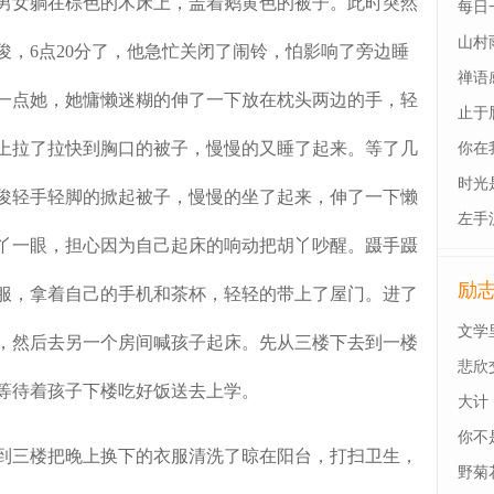
男女躺在棕色的木床上，盖着鹅黄色的被子。此时突然
每日
山村
俊，6点20分了，他急忙关闭了闹铃，怕影响了旁边睡
禅语
一点她，她慵懒迷糊的伸了一下放在枕头两边的手，轻
止于
上拉了拉快到胸口的被子，慢慢的又睡了起来。等了几
你在
时光
俊轻手轻脚的掀起被子，慢慢的坐了起来，伸了一下懒
左手
丫一眼，担心因为自己起床的响动把胡丫吵醒。蹑手蹑
励
服，拿着自己的手机和茶杯，轻轻的带上了屋门。进了
文学
，然后去另一个房间喊孩子起床。先从三楼下去到一楼
悲欣
等待着孩子下楼吃好饭送去上学。
大计
你不
三楼把晚上换下的衣服清洗了晾在阳台，打扫卫生，
野菊