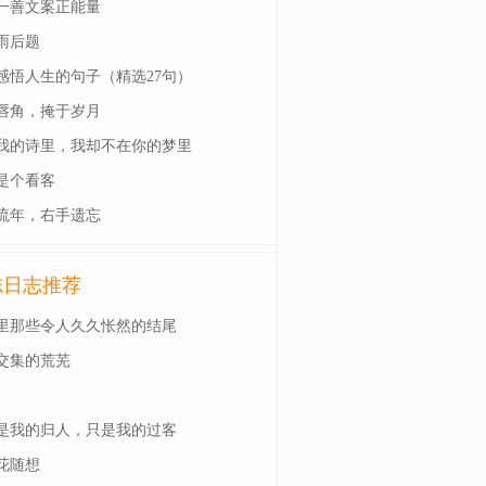
一善文案正能量
雨后题
感悟人生的句子（精选27句）
唇角，掩于岁月
我的诗里，我却不在你的梦里
是个看客
流年，右手遗忘
志日志推荐
里那些令人久久怅然的结尾
交集的荒芜
是我的归人，只是我的过客
花随想