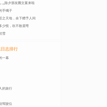
²⁶/₀₂.₁₆除夕朋友圈文案来啦
的手镯子
还之天地，余下赠予人间
多少恨，吹不散眉弯
初雪
志日志排行
的一幕
人的旅行
副驾驶位