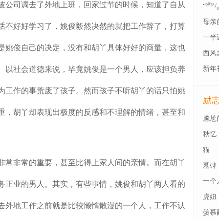
被公司调去了外地上班，回家过节的时候，知道了自从
“²⁰
母亲
话不好好学习了，姚俊毅然决然的就把工作辞了，打算
一半
是姚俊自己的决定，没有和胡丫具体好好的商量，这也
西风
。以社会道德来说，毕竟姚俊是一个男人，应该担负养
新年
为工作的事荒废了孩子。然而孩子不听胡丫的话只怕姚
励
重，胡丫却表现出极度的反感和不理解的情绪，甚至和
尴尬
秋忆
猫
常非常的重要，甚至比得上家人间的亲情。而在胡丫
墓碑
一个
务正业的男人。其实，有些事情，姚俊和胡丫两人看的
虎妞
去外地工作之前就是比较懒惰散漫的一个人，工作不认
羡慕