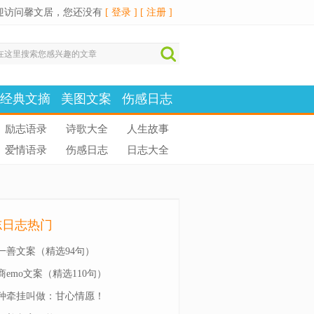
迎访问馨文居，您还没有
[ 登录 ]
[ 注册 ]
经典文摘
美图文案
伤感日志
励志语录
诗歌大全
人生故事
爱情语录
伤感日志
日志大全
志日志热门
一善文案（精选94句）
商emo文案（精选110句）
种牵挂叫做：甘心情愿！