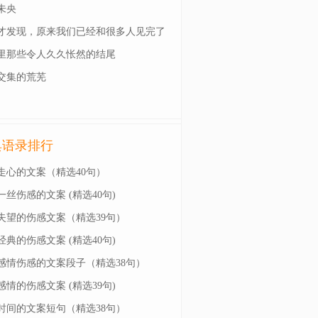
未央
才发现，原来我们已经和很多人见完了
一面
里那些令人久久怅然的结尾
交集的荒芜
典语录排行
走心的文案（精选40句）
一丝伤感的文案 (精选40句)
失望的伤感文案（精选39句）
经典的伤感文案 (精选40句)
感情伤感的文案段子（精选38句）
感情的伤感文案 (精选39句)
时间的文案短句（精选38句）