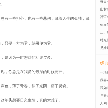
每日
你。
山村
禅语
总有一些担心，也有一些悲伤，藏着人生的孤独，藏
你在
止于
时光
，只要一方为零，结果便为零。
兄妹
，是因为平时您对他批评过多。
经
现，你总是在我爱的最深的时候离开。
一墙
我喜
声色，薄了青春，静了光阴，痛了灵魂。
我如
与春
这年头想要日久生情，真的太难了。
人间