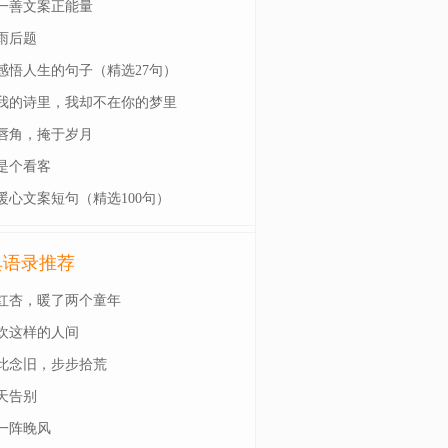
一善文案正能量
雨后题
感悟人生的句子（精选27句）
我的诗里，我却不在你的梦里
唇角，掩于岁月
是个看客
暖心文案短句（精选100句）
典语录推荐
红杏，暖了两个童年
欢这样的人间
此念旧，步步拾荒
天告别
一阵晚风