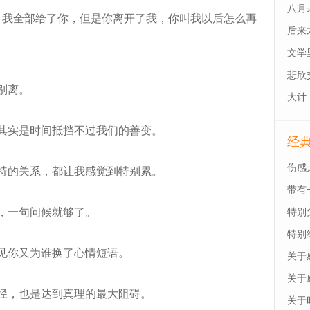
八月
我全部给了你，但是你离开了我，你叫我以后怎么再
后来
最后
文学
悲欣
别离。
大计
其实是时间抵挡不过我们的善变。
经
伤感
持的关系，都让我感觉到特别累。
带有
，一句问候就够了。
特别
特别
见你又为谁换了心情短语。
关于
关于
径，也是达到真理的最大阻碍。
关于