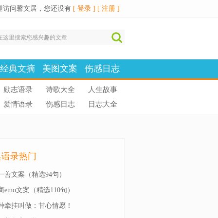
迎访问馨文居，您还没有
[ 登录 ]
[ 注册 ]
经典文摘
美图文案
伤感日志
励志语录
诗歌大全
人生故事
爱情语录
伤感日志
日志大全
典语录热门
一善文案（精选94句）
商emo文案（精选110句）
种牵挂叫做：甘心情愿！