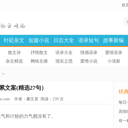
欢
针砭杂文
短篇小说
日志大全
语录短句
故事新编
散文诗
抒情散文
语录大全
情感语录
爱情语录
杂文精选
网络文摘
现实之惑
爱情小说
小清新
录
>
累文案(精选27句）
经
u.com
作者：
馨文居
阅读：
239 次
每日
高情
气和计较的力气都没有了。
有一