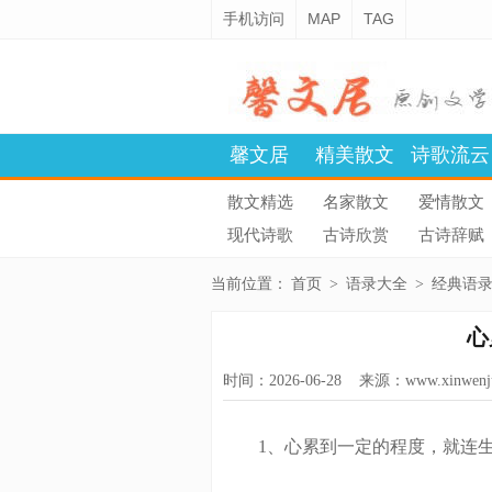
手机访问
MAP
TAG
馨文居
精美散文
诗歌流云
散文精选
名家散文
爱情散文
现代诗歌
古诗欣赏
古诗辞赋
当前位置：
首页
>
语录大全
>
经典语
心
时间：2026-06-28 来源：
www.xinwenj
1、心累到一定的程度，就连生