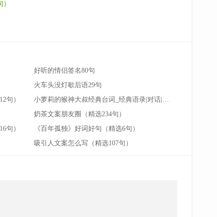
句）
好听的情侣签名80句
火车头没灯歇后语29句
12句）
小萝莉的猴神大叔经典台词_经典语录|对话|励志台词
奶茶文案朋友圈（精选234句）
16句）
《百年孤独》好词好句（精选6句）
吸引人文案怎么写（精选107句）