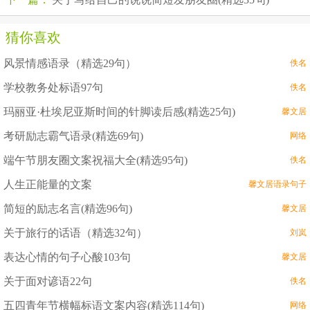
猜你喜欢
风景情感语录（精选29句）
佚名
学校教务处标语97句
佚名
玛丽亚·杜埃尼亚斯时间的针脚读后感(精选25句)
馨文居
考研励志霸气语录(精选69句)
网络
端午节朋友圈文案祝福大全(精选95句)
佚名
人生正能量的文案
馨文居语录句子
简短的励志名言(精选96句)
馨文居
关于旅行的话语（精选32句）
刘岚
表达心情的句子心酸103句
馨文居
关于面对谚语22句
佚名
五四青年节横幅标语文案内容(精选114句)
网络