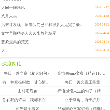
人间一阵晚风
2026-05-17
八月未央
2026-04-18
后来才发现，原来我们已经和很多人见完了最后一面
2026-04-12
文学里那些令人久久怅然的结尾
2026-04-04
悲欣交集的荒芜
2026-04-04
大计
2026-04-04
深度阅读
每日一善文案（精选94句）
高情商emo文案（精选110句）
有一种牵挂叫做：甘心情愿！
每日一善文案正能量
山村雨后题
禅语感悟人生的句子（精选27句）
你在我的诗里，我却不在你的梦里
止于唇角，掩于岁月
时光是个看客
兄妹暖心文案短句（精选100句）