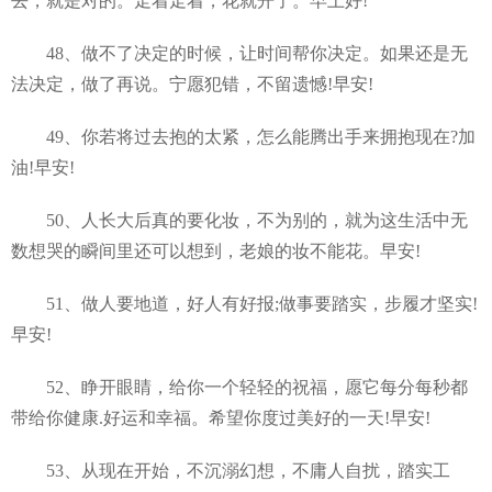
去，就是对的。走着走着，花就开了。早上好!
48、做不了决定的时候，让时间帮你决定。如果还是无
法决定，做了再说。宁愿犯错，不留遗憾!早安!
49、你若将过去抱的太紧，怎么能腾出手来拥抱现在?加
油!早安!
50、人长大后真的要化妆，不为别的，就为这生活中无
数想哭的瞬间里还可以想到，老娘的妆不能花。早安!
51、做人要地道，好人有好报;做事要踏实，步履才坚实!
早安!
52、睁开眼睛，给你一个轻轻的祝福，愿它每分每秒都
带给你健康.好运和幸福。希望你度过美好的一天!早安!
53、从现在开始，不沉溺幻想，不庸人自扰，踏实工