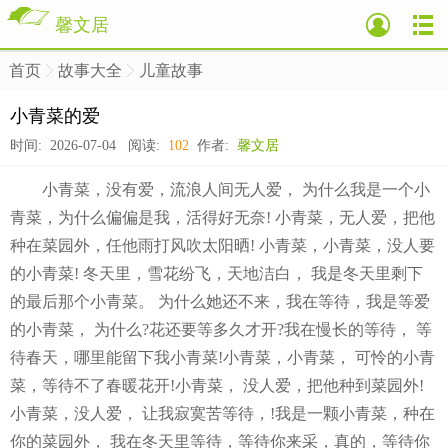
馨文居
首页
故事大全
儿童故事
>
>
>
小青菜的爱
时间: 2026-07-04 阅读:
102
作者:
馨文居
小青菜，没有爱，流浪人间无人爱， 为什么我是一个小
青菜，为什么偏偏是我，活得好无奈! 小青菜，无人爱，把他
种在菜园外，任他雨打风吹太阳晒! 小青菜，小青菜，没人要
的小青菜! 冬天里，雪花纷飞，天地洁白， 我是冬天里剩下
的最后那个小青菜。 为什么她还不来，我在等待，我是等爱
的小青菜， 为什么?花还要等多久才开?我在慢长的等待， 等
待春天，哪里能留下我小青菜!小青菜，小青菜， 可怜的小青
菜，等待不了春暖花开!小青菜， 没人爱，把他种到菜园外!
小青菜，没人爱， 让我寂寞苦等待，!我是一颗小青菜，种在
你的菜园外， 我在冬天里等待，等待你来采，真的，等待你