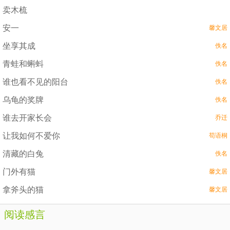
卖木梳
安一
馨文居
坐享其成
佚名
青蛙和蝌蚪
佚名
谁也看不见的阳台
佚名
乌龟的奖牌
佚名
谁去开家长会
乔迁
让我如何不爱你
苟语桐
清藏的白兔
佚名
门外有猫
馨文居
拿斧头的猫
馨文居
阅读感言