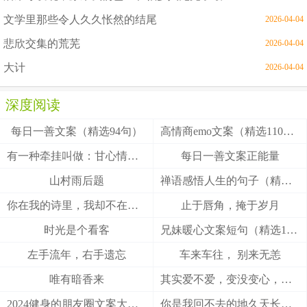
文学里那些令人久久怅然的结尾
2026-04-04
悲欣交集的荒芜
2026-04-04
大计
2026-04-04
深度阅读
每日一善文案（精选94句）
高情商emo文案（精选110句）
有一种牵挂叫做：甘心情愿！
每日一善文案正能量
山村雨后题
禅语感悟人生的句子（精选27句）
你在我的诗里，我却不在你的梦里
止于唇角，掩于岁月
时光是个看客
兄妹暖心文案短句（精选100句）
左手流年，右手遗忘
车来车往， 别来无恙
唯有暗香来
其实爱不爱，变没变心，身体最诚实
2024健身的朋友圈文案大全(精选49句)
你是我回不去的地久天长，我是你触不到的地老天荒