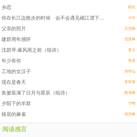
乡恋
阳光
你在长江边散步的时候 会不会遇见岷江漂下来的灵魂
小引
父亲的照片
王宜振
建群周年感怀
范世林
沈碧琴:暴风雨之前（组诗）
直士
年少有你
佚名
工地的女汉子
刘华山
现在是春天
李军英
鱼篓装满了日月与星辰（组诗）
陈克锋
夕阳下的羊群
宁明
移居的麻雀
何宗林
阅读感言