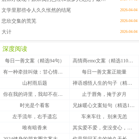
文学里那些令人久久怅然的结尾
2026-04-04
悲欣交集的荒芜
2026-04-04
大计
2026-04-04
深度阅读
每日一善文案（精选94句）
高情商emo文案（精选110句）
有一种牵挂叫做：甘心情愿！
每日一善文案正能量
山村雨后题
禅语感悟人生的句子（精选27句）
你在我的诗里，我却不在你的梦里
止于唇角，掩于岁月
时光是个看客
兄妹暖心文案短句（精选100句）
左手流年，右手遗忘
车来车往， 别来无恙
唯有暗香来
其实爱不爱，变没变心，身体最诚实
2024健身的朋友圈文案大全(精选49句)
你是我回不去的地久天长，我是你触不到的地老天荒