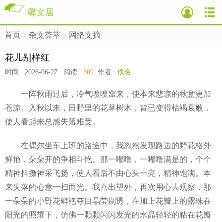
馨文居
首页
杂文荟萃
网络文摘
>
>
>
花儿别样红
时间: 2026-06-27 阅读:
309
作者:
佚名
一阵秋雨过后，冷气嗖嗖窜来，使本来悲凉的秋意更加
苍凉。入秋以来，田野里的花草树木，皆已变得枯竭衰败，
使人看起来总感失落难受。
在偶尔坐车上班的路途中，我忽然发现路边的野花格外
鲜艳，朵朵开的争相斗艳。那一嘟噜，一嘟噜满是的，个个
精神抖擞神采飞扬，使人看后不由心头一亮，精神饱满。本
来失落的心意一扫而光。我喜出望外，再次用心去观察，那
一朵朵的小野花鲜艳夺目晶莹剔透，在加上花瓣上的露珠在
阳光的照耀下，仿佛一颗颗闪闪发光的水晶轻轻的粘在花瓣