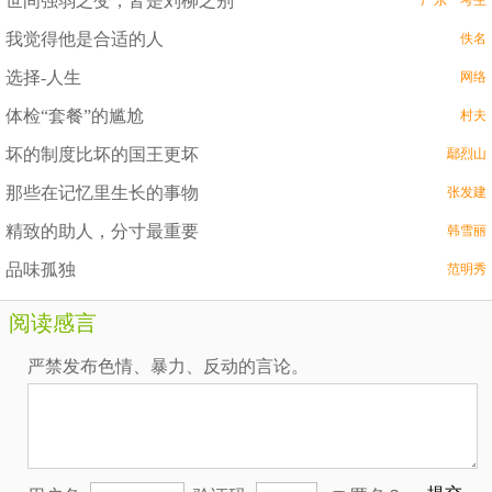
世间强弱之变，皆是刘柳之别
广东一考生
我觉得他是合适的人
佚名
选择-人生
网络
体检“套餐”的尴尬
村夫
坏的制度比坏的国王更坏
鄢烈山
那些在记忆里生长的事物
张发建
精致的助人，分寸最重要
韩雪丽
品味孤独
范明秀
阅读感言
严禁发布色情、暴力、反动的言论。