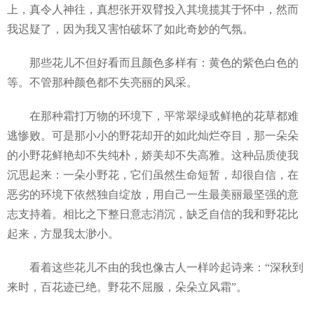
上，真令人神往，真想张开双臂投入其境揽其于怀中，然而
我迟疑了，因为我又害怕破坏了如此奇妙的气氛。
那些花儿不但好看而且颜色多样有：黄色的紫色白色的
等。不管那种颜色都不失亮丽的风采。
在那种霜打万物的环境下，平常翠绿或鲜艳的花草都难
逃惨败。可是那小小的野花却开的如此灿烂夺目，那一朵朵
的小野花鲜艳却不失纯朴，娇美却不失高雅。这种品质使我
沉思起来：一朵小野花，它们虽然生命短暂，却很自信，在
恶劣的环境下依然独自绽放，用自己一生最美丽最坚强的意
志支持着。相比之下整日意志消沉，缺乏自信的我和野花比
起来，方显我太渺小。
看着这些花儿不由的我也像古人一样吟起诗来：“深秋到
来时，百花迹已绝。野花不屈服，朵朵立风霜”。