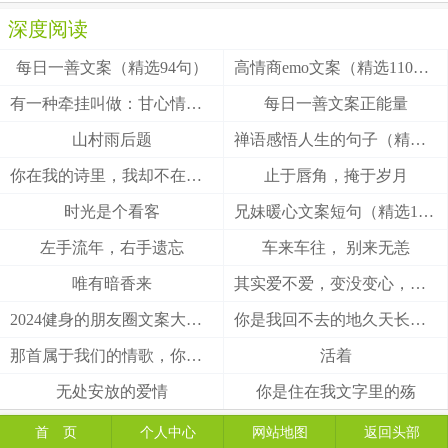
深度阅读
每日一善文案（精选94句）
高情商emo文案（精选110句）
有一种牵挂叫做：甘心情愿！
每日一善文案正能量
山村雨后题
禅语感悟人生的句子（精选27句）
你在我的诗里，我却不在你的梦里
止于唇角，掩于岁月
时光是个看客
兄妹暖心文案短句（精选100句）
左手流年，右手遗忘
车来车往， 别来无恙
唯有暗香来
其实爱不爱，变没变心，身体最诚实
2024健身的朋友圈文案大全(精选49句)
你是我回不去的地久天长，我是你触不到的地老天荒
那首属于我们的情歌，你把结局唱给了谁
活着
无处安放的爱情
你是住在我文字里的殇
首 页
个人中心
网站地图
返回头部