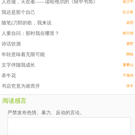
人在做，天在看——读哈维尔的《狱中书简》
崔卫平
我还是那个自己
红尘客
随笔||刀郎的歌，我来说
袁熙
人要自问：那时我在哪里？
南方朔
诗话饮酒
鹿野
年轻意味着无限可能
网络
文字伴随我成长
董攀山
牵牛花
于瀚杰
书店究竟为谁而开
张丰
阅读感言
严禁发布色情、暴力、反动的言论。