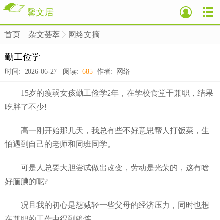
馨文居
首页
杂文荟萃
网络文摘
>
>
>
勤工俭学
时间: 2026-06-27 阅读:
685
作者: 网络
15岁的瘦弱女孩勤工俭学2年，在学校食堂干兼职，结果
吃胖了不少!
高一刚开始那几天，我总有些不好意思帮人打饭菜，生
怕遇到自己的老师和同班同学。
可是人总要大胆尝试做出改变，劳动是光荣的，这有啥
好腼腆的呢?
况且我的初心是想减轻一些父母的经济压力，同时也想
在兼职的工作中得到锻炼。