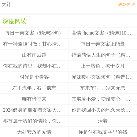
大计
2026-04-04
深度阅读
每日一善文案（精选94句）
高情商emo文案（精选110句）
有一种牵挂叫做：甘心情愿！
每日一善文案正能量
山村雨后题
禅语感悟人生的句子（精选27句）
你在我的诗里，我却不在你的梦里
止于唇角，掩于岁月
时光是个看客
兄妹暖心文案短句（精选100句）
左手流年，右手遗忘
车来车往， 别来无恙
唯有暗香来
其实爱不爱，变没变心，身体最诚实
2024健身的朋友圈文案大全(精选49句)
你是我回不去的地久天长，我是你触不到的地老天荒
那首属于我们的情歌，你把结局唱给了谁
活着
无处安放的爱情
你是住在我文字里的殇