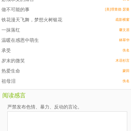
做不可能的事
[美]理查德·瑟曼
铁花漫天飞舞，梦想火树银花
疏影横窗
一抹落红
馨文居
温暖在感恩中萌生
林翠华
承受
佚名
岁末的微笑
木语杉言
热爱生命
蒙田
祖母泪
佚名
阅读感言
严禁发布色情、暴力、反动的言论。