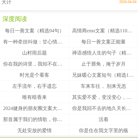
大计
2026-04-04
深度阅读
每日一善文案（精选94句）
高情商emo文案（精选110句）
有一种牵挂叫做：甘心情愿！
每日一善文案正能量
山村雨后题
禅语感悟人生的句子（精选27句）
你在我的诗里，我却不在你的梦里
止于唇角，掩于岁月
时光是个看客
兄妹暖心文案短句（精选100句）
左手流年，右手遗忘
车来车往， 别来无恙
唯有暗香来
其实爱不爱，变没变心，身体最诚实
2024健身的朋友圈文案大全(精选49句)
你是我回不去的地久天长，我是你触不到的地老天荒
那首属于我们的情歌，你把结局唱给了谁
活着
无处安放的爱情
你是住在我文字里的殇