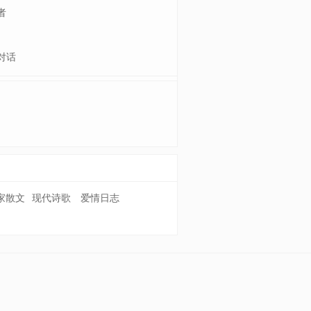
者
对话
家散文
现代诗歌
爱情日志