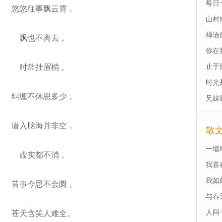
每日
悠悠往事飘云霄，
山村
禅语
飘也不离去，
你在
时常挂眉梢，
止于
时光
纠缠不休思多少，
兄妹
潜入脑海并非空，
散
一墙
虚实都不消，
我喜
我如
昔事今思不会圆，
与春
人间
苍天含笑人难全。