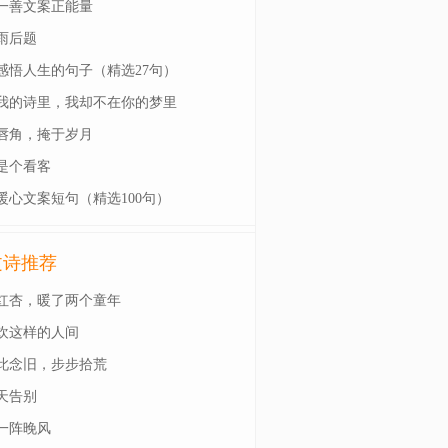
一善文案正能量
雨后题
感悟人生的句子（精选27句）
我的诗里，我却不在你的梦里
唇角，掩于岁月
是个看客
暖心文案短句（精选100句）
文诗推荐
红杏，暖了两个童年
欢这样的人间
此念旧，步步拾荒
天告别
一阵晚风