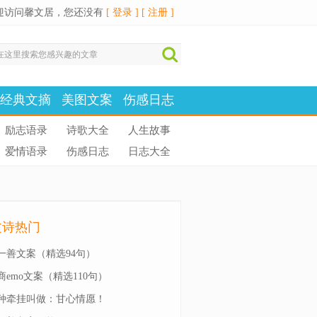
迎访问馨文居，您还没有
[ 登录 ]
[ 注册 ]
经典文摘
美图文案
伤感日志
励志语录
诗歌大全
人生故事
爱情语录
伤感日志
日志大全
文诗热门
一善文案（精选94句）
商emo文案（精选110句）
种牵挂叫做：甘心情愿！