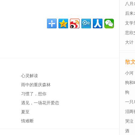
八月
后来
最后
文学
悲欣
大计
散
小河
心灵解读
狗和
雨中的重庆森林
狗
习惯了，想你
一只
遇见，一场花开爱恋
泪两
夏至
情难断
哭泣
酒