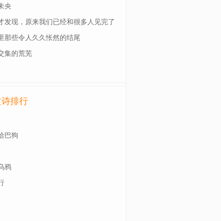
未央
才发现，原来我们已经和很多人见完了
一面
里那些令人久久怅然的结尾
交集的荒芜
文诗排行
哈巴狗
乌鸦
行