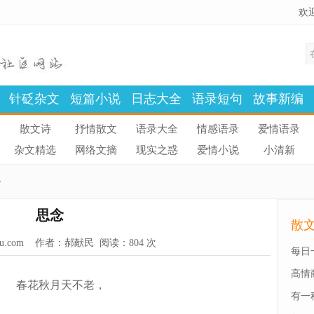
欢
针砭杂文
短篇小说
日志大全
语录短句
故事新编
散文诗
抒情散文
语录大全
情感语录
爱情语录
杂文精选
网络文摘
现实之惑
爱情小说
小清新
>
思念
散
u.com
作者：郝献民 阅读：
804 次
每日
高情
春花秋月天不老，
有一