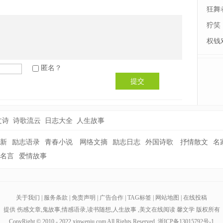
狂舞
狞笑
权钱
匿名？
提交
文诗
诗歌流云
日志大全
人生故事
新
励志语录
青春小说
网络文摘
励志日志
外国诗歌
抒情散文
名
名言
爱情故事
关于我们
|
服务条款
|
免责声明
|
广告合作
|
TAG标签
|
网站地图
|
在线投稿
提供
伤感文章
,
鬼故事
,
情感语录
,
读书随想
,
人生故事
,美文在线阅读
馨文学
版权所有
CopyRight © 2010 - 2022 xinwenju.com All Rights Reserved.
浙ICP备13015792号-1