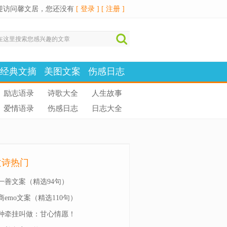
迎访问馨文居，您还没有
[ 登录 ]
[ 注册 ]
经典文摘
美图文案
伤感日志
励志语录
诗歌大全
人生故事
爱情语录
伤感日志
日志大全
文诗热门
一善文案（精选94句）
商emo文案（精选110句）
种牵挂叫做：甘心情愿！