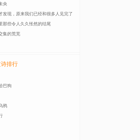
未央
才发现，原来我们已经和很多人见完了
一面
里那些令人久久怅然的结尾
交集的荒芜
文诗排行
哈巴狗
乌鸦
行