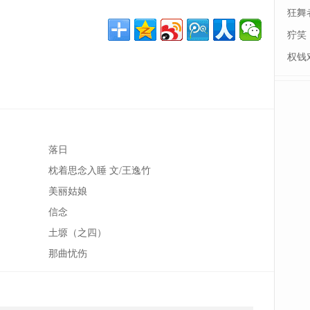
狂舞
狞笑
权钱
落日
枕着思念入睡 文/王逸竹
美丽姑娘
信念
土塬（之四）
那曲忧伤