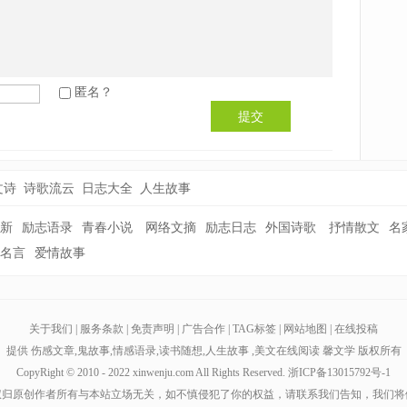
匿名？
提交
文诗
诗歌流云
日志大全
人生故事
新
励志语录
青春小说
网络文摘
励志日志
外国诗歌
抒情散文
名
名言
爱情故事
关于我们
|
服务条款
|
免责声明
|
广告合作
|
TAG标签
|
网站地图
|
在线投稿
提供
伤感文章
,
鬼故事
,
情感语录
,
读书随想
,
人生故事
,美文在线阅读
馨文学
版权所有
CopyRight © 2010 - 2022 xinwenju.com All Rights Reserved.
浙ICP备13015792号-1
权归原创作者所有与本站立场无关，如不慎侵犯了你的权益，请联系我们告知，我们将