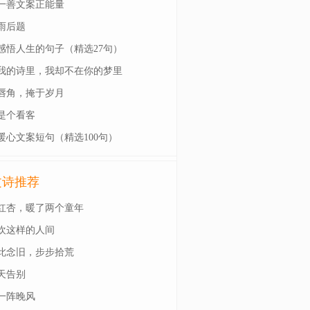
一善文案正能量
雨后题
感悟人生的句子（精选27句）
我的诗里，我却不在你的梦里
唇角，掩于岁月
是个看客
暖心文案短句（精选100句）
文诗推荐
红杏，暖了两个童年
欢这样的人间
此念旧，步步拾荒
天告别
一阵晚风