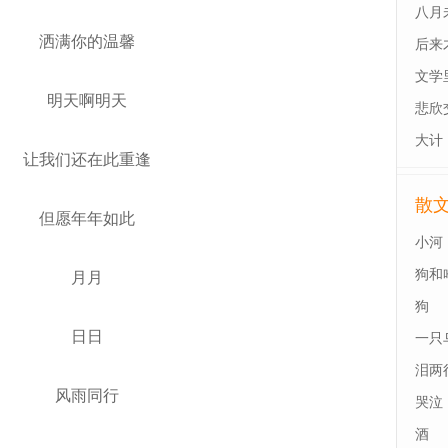
八月
洒满你的温馨
后来
最后
文学
明天啊明天
悲欣
大计
让我们还在此重逢
散
但愿年年如此
小河
狗和
月月
狗
日日
一只
泪两
风雨同行
哭泣
酒