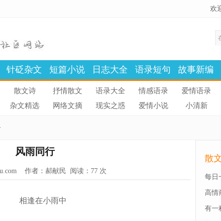
欢
针砭杂文
短篇小说
日志大全
语录短句
故事新编
散文诗
抒情散文
语录大全
情感语录
爱情语录
杂文精选
网络文摘
现实之惑
爱情小说
小清新
>
风雨同行
散
u.com
作者：郝献民 阅读：
77 次
每日
高情
相逢在小雨中
有一