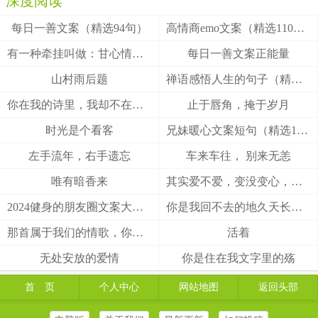
深度阅读
每日一善文案（精选94句）
高情商emo文案（精选110句）
有一种牵挂叫做：甘心情愿！
每日一善文案正能量
山村雨后题
禅语感悟人生的句子（精选27句）
你在我的诗里，我却不在你的梦里
止于唇角，掩于岁月
时光是个看客
兄妹暖心文案短句（精选100句）
左手流年，右手遗忘
车来车往， 别来无恙
唯有暗香来
其实爱不爱，变没变心，身体最诚实
2024健身的朋友圈文案大全(精选49句)
你是我回不去的地久天长，我是你触不到的地老天荒
那首属于我们的情歌，你把结局唱给了谁
活着
无处安放的爱情
你是住在我文字里的殇
首 页
个人中心
网站地图
返回头部