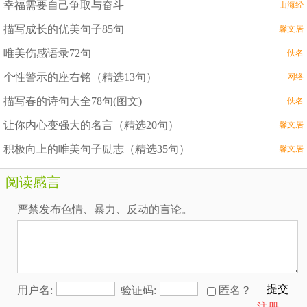
幸福需要自己争取与奋斗
山海经
描写成长的优美句子85句
馨文居
唯美伤感语录72句
佚名
个性警示的座右铭（精选13句）
网络
描写春的诗句大全78句(图文)
佚名
让你内心变强大的名言（精选20句）
馨文居
积极向上的唯美句子励志（精选35句）
馨文居
阅读感言
严禁发布色情、暴力、反动的言论。
提交
用户名:
验证码:
匿名？
注册