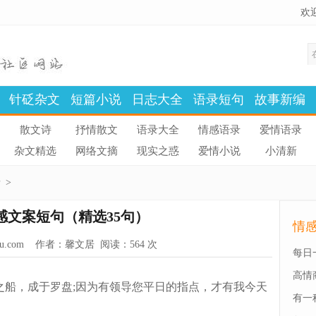
欢
针砭杂文
短篇小说
日志大全
语录短句
故事新编
散文诗
抒情散文
语录大全
情感语录
爱情语录
杂文精选
网络文摘
现实之惑
爱情小说
小清新
录
>
感文案短句（精选35句）
情
u.com
作者：
馨文居
阅读：
564 次
每日
高情
船，成于罗盘;因为有领导您平日的指点，才有我今天
有一