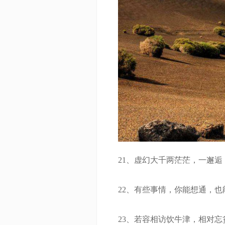
21、虚幻大千两茫茫，一邂逅
22、有些事情，你能想通，也
23、若容相访饮牛津，相对忘