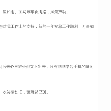
、星如雨。宝马雕车香满路，凤箫声动。
您对我工作上的支持，新的一年祝您工作顺利，万事如
。
到后来心里难受但哭不出来，只有刚刚拿起手机的瞬间
。欢笑情如旧，萧疏鬓已斑。
。