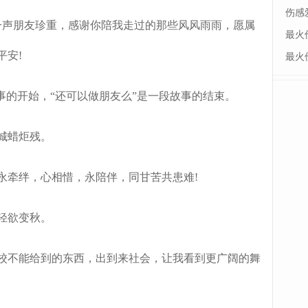
伤感
声朋友珍重，感谢你陪我走过的那些风风雨雨，愿属
最火
平安!
最火
事的开始，“还可以做朋友么”是一段故事的结束。
城蜡炬残。
牵绊，心相惜，永陪伴，同甘苦共患难!
轻欲变秋。
校不能给到的东西，出到来社会，让我看到更广阔的舞