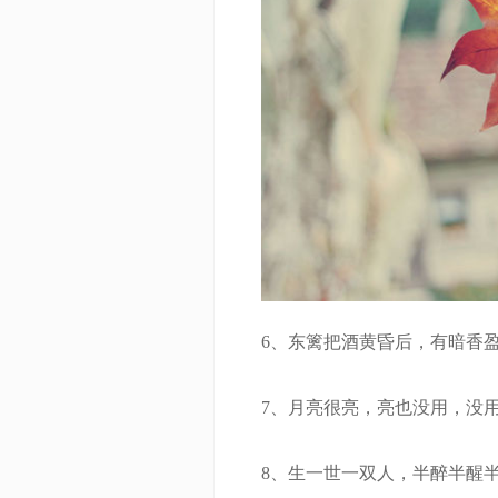
6、东篱把酒黄昏后，有暗香盈
7、月亮很亮，亮也没用，没用
8、生一世一双人，半醉半醒半