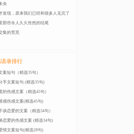
未央
才发现，原来我们已经和很多人见完了
一面
里那些令人久久怅然的结尾
交集的荒芜
感语录排行
文案短句（精选35句）
分手文案短句 (精选35句)
度的伤感文案（精选45句）
情感伤感文案(精选45句)
不谈恋爱的文案（精选34句）
谈恋爱的伤感文案 (精选34句)
爱情文案短句(精选28句)