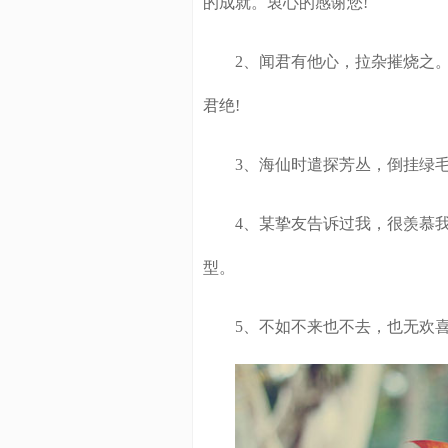
的成就。衷心的感谢您!
2、闻君有他心，拉杂摧烧之。
君绝!
3、海仙时遣探芳丛，倒挂绿毛
4、某挚友告诉过我，很羡慕我
型。
5、不如不来也不去，也无欢喜