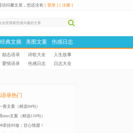
迎访问馨文居，您还没有
[ 登录 ]
[ 注册 ]
经典文摘
美图文案
伤感日志
励志语录
诗歌大全
人生故事
爱情语录
伤感日志
日志大全
感语录热门
一善文案（精选94句）
商emo文案（精选110句）
种牵挂叫做：甘心情愿！