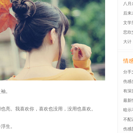
八月
后来
最后
文学
悲欣
大计
情
分手
伤感
有深
袖。
最新
也亮。我喜欢你，喜欢也没用，没用也喜欢。
暗示
不配
浮生。
伤感