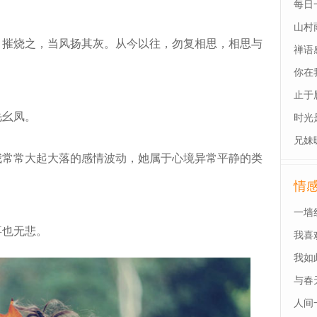
每日
山村
摧烧之，当风扬其灰。从今以往，勿复相思，相思与
禅语
你在
止于
幺凤。
时光
兄妹
常常大起大落的感情波动，她属于心境异常平静的类
情
一墙
也无悲。
我喜
我如
与春
人间