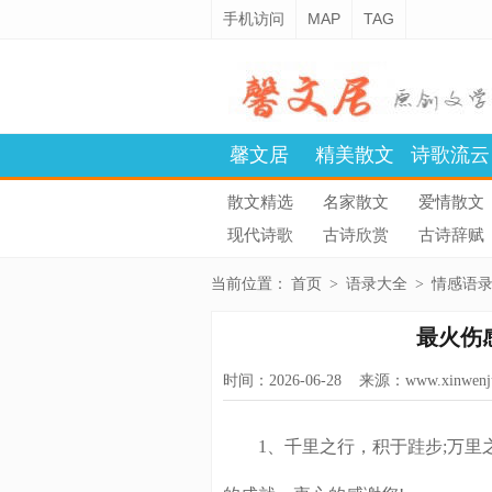
手机访问
MAP
TAG
馨文居
精美散文
诗歌流云
散文精选
名家散文
爱情散文
现代诗歌
古诗欣赏
古诗辞赋
当前位置：
首页
>
语录大全
>
情感语
最火伤
时间：2026-06-28 来源：
www.xinwenj
1、千里之行，积于跬步;万里之