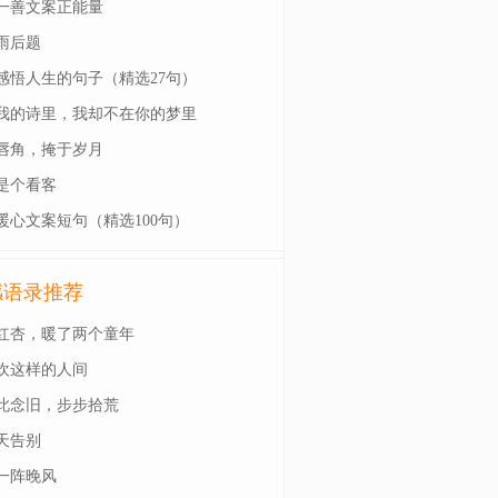
一善文案正能量
雨后题
感悟人生的句子（精选27句）
我的诗里，我却不在你的梦里
唇角，掩于岁月
是个看客
暖心文案短句（精选100句）
感语录推荐
红杏，暖了两个童年
欢这样的人间
此念旧，步步拾荒
天告别
一阵晚风