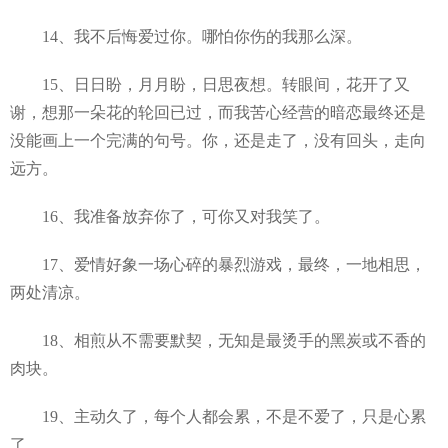
14、我不后悔爱过你。哪怕你伤的我那么深。
15、日日盼，月月盼，日思夜想。转眼间，花开了又
谢，想那一朵花的轮回已过，而我苦心经营的暗恋最终还是
没能画上一个完满的句号。你，还是走了，没有回头，走向
远方。
16、我准备放弃你了，可你又对我笑了。
17、爱情好象一场心碎的暴烈游戏，最终，一地相思，
两处清凉。
18、相煎从不需要默契，无知是最烫手的黑炭或不香的
肉块。
19、主动久了，每个人都会累，不是不爱了，只是心累
了。