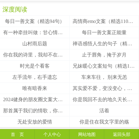
深度阅读
每日一善文案（精选94句）
高情商emo文案（精选110句）
有一种牵挂叫做：甘心情愿！
每日一善文案正能量
山村雨后题
禅语感悟人生的句子（精选27句）
你在我的诗里，我却不在你的梦里
止于唇角，掩于岁月
时光是个看客
兄妹暖心文案短句（精选100句）
左手流年，右手遗忘
车来车往， 别来无恙
唯有暗香来
其实爱不爱，变没变心，身体最诚实
2024健身的朋友圈文案大全(精选49句)
你是我回不去的地久天长，我是你触不到的地老天荒
那首属于我们的情歌，你把结局唱给了谁
活着
无处安放的爱情
你是住在我文字里的殇
首 页
个人中心
网站地图
返回头部