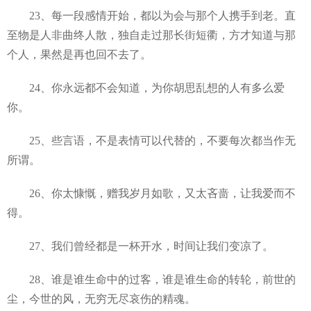
23、每一段感情开始，都以为会与那个人携手到老。直
至物是人非曲终人散，独自走过那长街短衢，方才知道与那
个人，果然是再也回不去了。
24、你永远都不会知道，为你胡思乱想的人有多么爱
你。
25、些言语，不是表情可以代替的，不要每次都当作无
所谓。
26、你太慷慨，赠我岁月如歌，又太吝啬，让我爱而不
得。
27、我们曾经都是一杯开水，时间让我们变凉了。
28、谁是谁生命中的过客，谁是谁生命的转轮，前世的
尘，今世的风，无穷无尽哀伤的精魂。