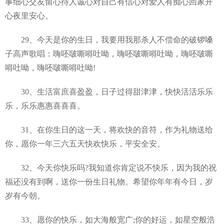
事细心交友留心待人诚心对自己有信心对爱人有痴心回家开
心夜里安心。
29、今天是你的生日，我要用我那杀人不偿命的破锣嗓
子高声歌唱：嗨呸啵嘶嘚吐呦，嗨呸啵嘶嘚吐呦，嗨呸啵嘶
嘚吐呦，嗨呸啵嘶嘚吐呦!
30、生活富庶喜盈盈，日子过得甜津津，快快活活乐乐
乐，乐乐惠惠喜喜喜。
31、在你生日的这一天，将欢快的音符，作为礼物送给
你，愿你一年三六五天快欢快乐，平安全安。
32、今天你快乐吗?我知道你肯定说不快乐，因为我的祝
福还没有到啊，送你一份生日礼物。希望你年年有今日，岁
岁有今朝。
33、愿你的快乐，如大海般宽广;你的好运，如星空般浩