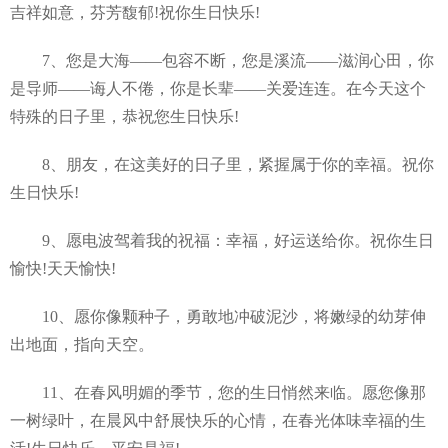
吉祥如意，芬芳馥郁!祝你生日快乐!
7、您是大海——包容不断，您是溪流——滋润心田，你
是导师——诲人不倦，你是长辈——关爱连连。在今天这个
特殊的日子里，恭祝您生日快乐!
8、朋友，在这美好的日子里，紧握属于你的幸福。祝你
生日快乐!
9、愿电波驾着我的祝福：幸福，好运送给你。祝你生日
愉快!天天愉快!
10、愿你像颗种子，勇敢地冲破泥沙，将嫩绿的幼芽伸
出地面，指向天空。
11、在春风明媚的季节，您的生日悄然来临。愿您像那
一树绿叶，在晨风中舒展快乐的心情，在春光体味幸福的生