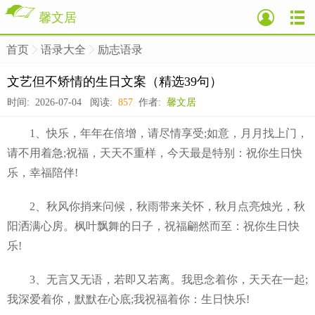
馨文居
首页
语录大全
励志语录
>
>
>
文艺但不矫情的生日文案（精选39句）
时间: 2026-07-04 阅读:
857
作者:
馨文居
1、快乐，年年在倍增，请尽情享受;如意，月月找上门，
请不用着急;祝福，天天不重样，今天最是特别：祝你生日快
乐，幸福陪伴!
2、秋风你捎来问候，秋雨带来关怀，秋月点亮烛光，秋
阳洒满心房。枫叶飘舞的日子，祝福翩然而至：祝你生日快
乐!
3、无言又无语，若即又若离。我思念着你，天天在一起;
我深爱着你，默默在心底;我祝福着你：生日快乐!