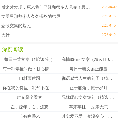
后来才发现，原来我们已经和很多人见完了最后一面
2026-04-12
文学里那些令人久久怅然的结尾
2026-04-04
悲欣交集的荒芜
2026-04-04
大计
2026-04-04
深度阅读
每日一善文案（精选94句）
高情商emo文案（精选110句）
有一种牵挂叫做：甘心情愿！
每日一善文案正能量
山村雨后题
禅语感悟人生的句子（精选27句）
你在我的诗里，我却不在你的梦里
止于唇角，掩于岁月
时光是个看客
兄妹暖心文案短句（精选100句）
左手流年，右手遗忘
车来车往， 别来无恙
唯有暗香来
其实爱不爱，变没变心，身体最诚实