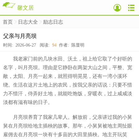
馨文居
首页
日志大全
励志日志
>
>
>
父亲与月亮坝
时间: 2026-06-27 阅读:
94
作者: 陈显明
我老家门前的几块水田、沃土，祖上给它取了个好听的
名字，叫月亮坝。理由是它静卧在两架大山之间，平整、宽
敞，太阳、月亮一起来，就照得明晃晃，还有一湾小溪环
绕。生活在这片土地上的农民，按我父亲的话说：只要不惜
力不惜汗，侍弄好土地，就能吃饱饭，穿暖衣，过上咸咸淡
淡都有滋有味的日子。
月亮坝养育了我家几辈人。解放前，父亲讲过我的小舅
舅在月亮坝给地主插秧的故事。那年，小舅舅被地主周扯眼
雇佣去在月亮坝一块有十多亩的大田里插秧。地主开玩笑