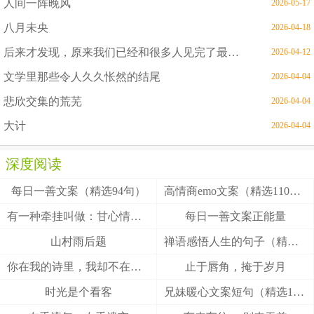
人间一阵晚风
2026-05-17
八月未央
2026-04-18
后来才发现，原来我们已经和很多人见完了最后一面
2026-04-12
文学里那些令人久久怅然的结尾
2026-04-04
悲欣交集的荒芜
2026-04-04
大计
2026-04-04
深度阅读
每日一善文案（精选94句）
高情商emo文案（精选110句）
有一种牵挂叫做：甘心情愿！
每日一善文案正能量
山村雨后题
禅语感悟人生的句子（精选27句）
你在我的诗里，我却不在你的梦里
止于唇角，掩于岁月
时光是个看客
兄妹暖心文案短句（精选100句）