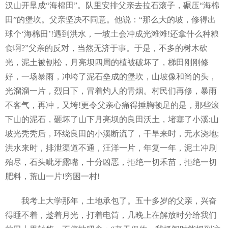
汉山开垦成“海棉田”。队里安排父亲去拉石滚子，碾压“海棉
田”的堡坎。父亲坚决不同意。他说：“那么大的坡，修得出
球个‘海棉田’!遇到洪水，一坡土会冲成光滩滩!还拿什么种粮
食啊?”父亲的反对，当然无济于事。于是，不多的树木砍
光，泥土被刨松，月亮坝四周的植被破坏了，梯田刚刚修
好，一场暴雨，冲垮了泥石垒成的堡坎，山坡像和尚的头，
光溜溜一片，烈日下，冒着灼人的青烟。村民们再修，暴雨
不客气，再冲，又垮!更令父亲心痛得捶胸顿足的是，那些滚
下山的泥石，砸坏了山下月亮坝的良田沃土，堵塞了小溪;山
坡光秃秃后，环绕良田的小溪断流了，干旱来时，无水浇地;
洪水来时，排泄渠道不通，汪洋一片，年复一年，泥土冲刷
殆尽，石头呲牙露嘴，十分凶恶，拒绝一切禾苗，拒绝一切
肥料，荒山一片!穷困一村!
我考上大学那年，土地承包了。五十多岁的父亲，兴奋
得睡不着，趁着月光，打着电筒，几晚上在解放时分给我们