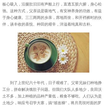
板心吸入，沿腿肚汩汩有声般上行，直透五脏六腑，身心松
弛。这种方式，父亲说是吸地气，有安神养身的功效，有益
于身心健康。三三两两的乡亲，席地而坐，和开裆裤时的伙
伴，谈丰收的喜悦、种田的艰辛，洋溢着纯真和古朴。
到了上世纪六十年代，日子艰难了。父辈兄妹们种地挣
工分，拼命解决饿肚子问题。但我们大队人多地少，良田沃
土不多，加上种植的品种产量低，粮食不够吃。人们认为是
土地少，响应号召学大寨，搞“坡改梯”，将月亮坝对面的罗