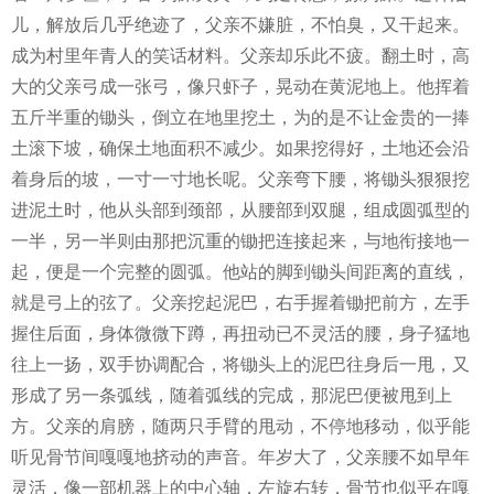
儿，解放后几乎绝迹了，父亲不嫌脏，不怕臭，又干起来。
成为村里年青人的笑话材料。父亲却乐此不疲。翻土时，高
大的父亲弓成一张弓，像只虾子，晃动在黄泥地上。他挥着
五斤半重的锄头，倒立在地里挖土，为的是不让金贵的一捧
土滚下坡，确保土地面积不减少。如果挖得好，土地还会沿
着身后的坡，一寸一寸地长呢。父亲弯下腰，将锄头狠狠挖
进泥土时，他从头部到颈部，从腰部到双腿，组成圆弧型的
一半，另一半则由那把沉重的锄把连接起来，与地衔接地一
起，便是一个完整的圆弧。他站的脚到锄头间距离的直线，
就是弓上的弦了。父亲挖起泥巴，右手握着锄把前方，左手
握住后面，身体微微下蹲，再扭动已不灵活的腰，身子猛地
往上一扬，双手协调配合，将锄头上的泥巴往身后一甩，又
形成了另一条弧线，随着弧线的完成，那泥巴便被甩到上
方。父亲的肩膀，随两只手臂的甩动，不停地移动，似乎能
听见骨节间嘎嘎地挤动的声音。年岁大了，父亲腰不如早年
灵活，像一部机器上的中心轴，左旋右转，骨节也似乎在嘎