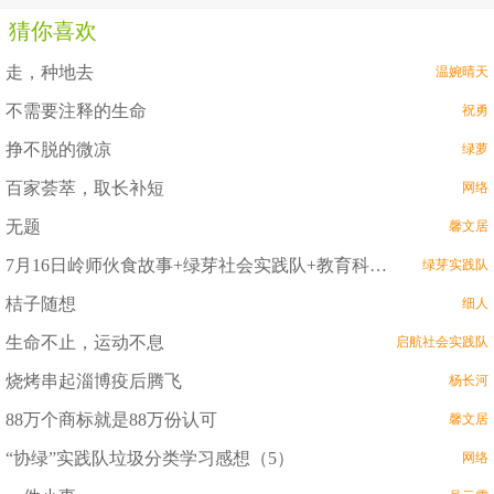
猜你喜欢
走，种地去
温婉晴天
不需要注释的生命
祝勇
挣不脱的微凉
绿萝
百家荟萃，取长补短
网络
无题
馨文居
7月16日岭师伙食故事+绿芽社会实践队+教育科学学院
绿芽实践队
桔子随想
细人
​生命不止，运动不息
启航社会实践队
烧烤串起淄博疫后腾飞
杨长河
88万个商标就是88万份认可
馨文居
“协绿”实践队垃圾分类学习感想（5）
网络