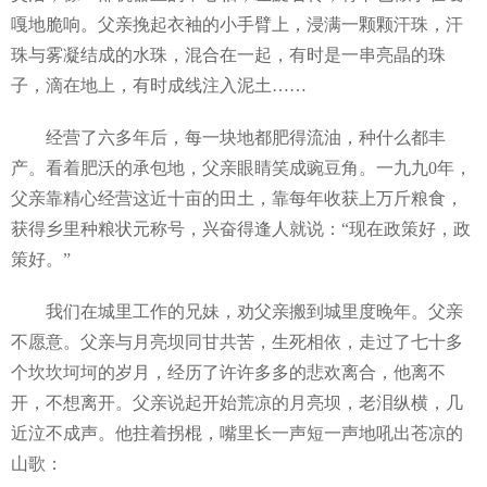
嘎地脆响。父亲挽起衣袖的小手臂上，浸满一颗颗汗珠，汗
珠与雾凝结成的水珠，混合在一起，有时是一串亮晶的珠
子，滴在地上，有时成线注入泥土……
经营了六多年后，每一块地都肥得流油，种什么都丰
产。看着肥沃的承包地，父亲眼睛笑成豌豆角。一九九0年，
父亲靠精心经营这近十亩的田土，靠每年收获上万斤粮食，
获得乡里种粮状元称号，兴奋得逢人就说：“现在政策好，政
策好。”
我们在城里工作的兄妹，劝父亲搬到城里度晚年。父亲
不愿意。父亲与月亮坝同甘共苦，生死相依，走过了七十多
个坎坎坷坷的岁月，经历了许许多多的悲欢离合，他离不
开，不想离开。父亲说起开始荒凉的月亮坝，老泪纵横，几
近泣不成声。他拄着拐棍，嘴里长一声短一声地吼出苍凉的
山歌：