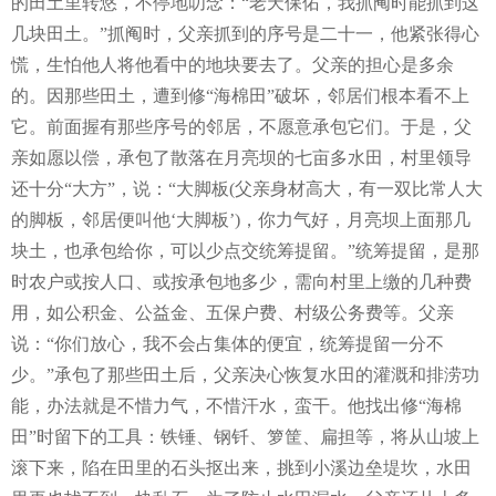
的田土里转悠，不停地叨念：“老天保佑，我抓阄时能抓到这
几块田土。”抓阄时，父亲抓到的序号是二十一，他紧张得心
慌，生怕他人将他看中的地块要去了。父亲的担心是多余
的。因那些田土，遭到修“海棉田”破坏，邻居们根本看不上
它。前面握有那些序号的邻居，不愿意承包它们。于是，父
亲如愿以偿，承包了散落在月亮坝的七亩多水田，村里领导
还十分“大方”，说：“大脚板(父亲身材高大，有一双比常人大
的脚板，邻居便叫他‘大脚板’)，你力气好，月亮坝上面那几
块土，也承包给你，可以少点交统筹提留。”统筹提留，是那
时农户或按人口、或按承包地多少，需向村里上缴的几种费
用，如公积金、公益金、五保户费、村级公务费等。父亲
说：“你们放心，我不会占集体的便宜，统筹提留一分不
少。”承包了那些田土后，父亲决心恢复水田的灌溉和排涝功
能，办法就是不惜力气，不惜汗水，蛮干。他找出修“海棉
田”时留下的工具：铁锤、钢钎、箩筐、扁担等，将从山坡上
滚下来，陷在田里的石头抠出来，挑到小溪边垒堤坎，水田