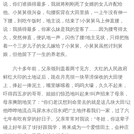
说，你们谁插得最多，我就将刚刚死了女婿的女儿许配给
他。小舅舅很兴奋，勾腰驼背在大田里插，一上午没有伸一
下腰，到吃午饭时，地主说，结束了!小舅舅马上伸直腰，
说：我插得最多，你家么妹是我的堂客了……因为腰弯得太
久，突然伸直，便叭地一声，闪伤了腰!地主见状，只得把拖
着一个三岁儿子的女儿嫁给了小舅舅。小舅舅虽然讨到舅
娘，但他留下了一生的养老疾。
六十多年前，父亲领到盖着两寸见方、大红的人民政府
鲜红大印的土地证后，跪在月亮坝一块旱涝保收的大田埂
上，捧起一捧泥土，嘴里哆嗦着，呜呜大嚎，久久不起来，
吓得四五岁的哥哥、姐姐们惊恐地叫起来!叫声招来了母亲，
母亲爽朗地笑了：“你们老汉想到命里去的就是这几块大田!让
他哗哗地流点马尿水水(泪水)吧!”土地伴着我们一家，过了六
七年有吃有穿的好日子。父亲常常对我说：“冬娃，你这辈子
碰上好年辰了!好好跟我学，将来成为一个爱惜田土，会种庄