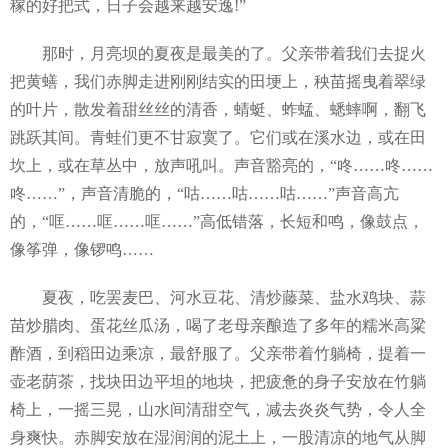
稼的好把式，日子会越来越安逸!”
那时，月亮坝的夏夜是最美的了。父亲带着我们去捉火
把黄蟮，我们赤脚走进刚刚结实的田埂上，秧苗摇曳着翠绿
的叶片，散发着甜丝丝的清香，蜻蜓、蚱蜢、蟋蟀啊，翻飞
跳跃其间。青蛙们更不甘寂寞了。它们或在溪水边，或在田
坎上，或在草丛中，放声吼叫。声音豁亮的，“咚……咚……
咚……”，声音清脆的，“咕……咕……咕……”声音高亢
的，“哐……哐……哐……”高低错落，长短和鸣，像鼓点，
像筝弹，像锣鸣……
夏夜，吃罢麦巴、河水豆花、清炒藤菜、盐水鸡块、蒜
苗炒腊肉、蛋花丝瓜汤，喝了老母亲酿造了多年的糯米高粱
酢酒，到稻田边乘凉，最舒服了。父亲带着竹躺椅，提着一
壶老荫茶，找块田边平坦的地块，把疲惫的身子安放在竹躺
椅上，一摇三晃，山水间清甜空气，减去炎炎气势，令人全
身爽快。赤脚安放在湿润润的泥土上，一股清凉的地气从脚