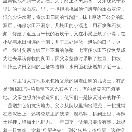
里再也找不到一块乱石。为了防止水田漏水，父亲还从十多
里远的一家石灰厂里，一担担地挑回他们遗弃的废石灰渣，
混合少许水泥，将水田四周的“背壁”，抹上厚达三公分的防
漏层，确保水田不漏水。几块田的小溪边，用石块和石灰
浆，修建了近五百米长的石坎子，又在小溪上筑了小堤，在
小堤与水田相连的一侧，开了三处灌溉、泄洪的口子，这
样，经过父亲连续三年不断的修整，七亩多水田不仅恢复成
为过去旱涝保收的良田，因父亲整修时采取了拉直、切坡、
挖掉三块田之间的土埂等措施，水田面积还增加了近一亩。
村里很大方地多承包给父亲的挨着山脚的几块土，有的
是“海棉田”冲垮后留下来光石谷子地，有的是黄泥巴瘠薄
地。父亲也想办法改造它们，使它们一是恢复过去的样子，
二是增加它们抗灾地力。父亲从院坝里掏出肥泥，一挑挑铺
在黄泥巴上，还将粪坑里的残渣、腐熟料，挑到土里，再翻
土搅拌，增加土地肥力。一年四季，父亲只要没有事，就提
着一只箩筐，拿着“狗屎夹夹”，到处转悠，拣狗屎。这种活