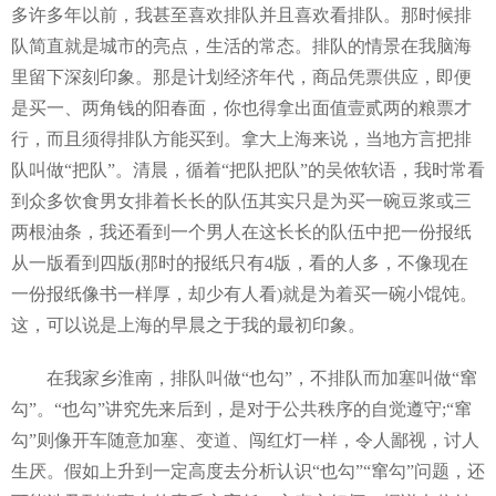
多许多年以前，我甚至喜欢排队并且喜欢看排队。那时候排
队简直就是城市的亮点，生活的常态。排队的情景在我脑海
里留下深刻印象。那是计划经济年代，商品凭票供应，即便
是买一、两角钱的阳春面，你也得拿出面值壹贰两的粮票才
行，而且须得排队方能买到。拿大上海来说，当地方言把排
队叫做“把队”。清晨，循着“把队把队”的吴侬软语，我时常看
到众多饮食男女排着长长的队伍其实只是为买一碗豆浆或三
两根油条，我还看到一个男人在这长长的队伍中把一份报纸
从一版看到四版(那时的报纸只有4版，看的人多，不像现在
一份报纸像书一样厚，却少有人看)就是为着买一碗小馄饨。
这，可以说是上海的早晨之于我的最初印象。
在我家乡淮南，排队叫做“也勾”，不排队而加塞叫做“窜
勾”。“也勾”讲究先来后到，是对于公共秩序的自觉遵守;“窜
勾”则像开车随意加塞、变道、闯红灯一样，令人鄙视，讨人
生厌。假如上升到一定高度去分析认识“也勾”“窜勾”问题，还