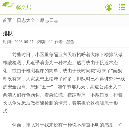
馨文居
首页
日志大全
励志日志
>
>
>
排队
时间: 2026-06-27 阅读:
92
作者: 墨鱼
前些时日，小区里每隔五六天就招呼着大家下楼排队做
核酸检测，几近乎演变为一种常态。然而或由于接近常态
化，或由于检测程序的简单，或由于长时间喊“狼来了”而狼
却没有来，大家思想上松垮了许多，排队时已不再讲究2米线
的安全距离。想起“五一”、端午节那几天，高速公路出入口
两端人们行色匆匆、着急忙慌、接踵摩肩，不戴口罩，排着
长队争先恐后做核酸检测的情景，着实担心这检测流于形
式。
然而，排队对于我来说有一种说不清道不明的感觉。许