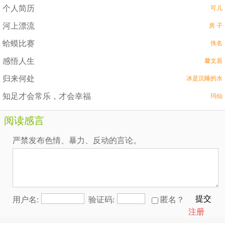
个人简历
可儿
河上漂流
房 子
蛤蟆比赛
佚名
感悟人生
馨文居
归来何处
冰是沉睡的水
知足才会常乐，才会幸福
玛仙
阅读感言
严禁发布色情、暴力、反动的言论。
提交
用户名:
验证码:
匿名？
注册