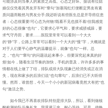
可能涉及到当事人的素质之高低、心态之好坏。据说有位姑
娘仅仅凭着其男友开车时“窜勾”加塞闯红灯便断定男友有素
质问题而毅然与男友分手;我还听说有些医生总是开导癌症患
者：心态很重要!可心态为何物?既看不见也摸不着!但我感觉
好的心态很像“也勾”，它要求心平气和，要求戒骄戒躁，要
求气守丹田，要求……医院里常常可以看到一个大大
的“静”字，公路上常常可以看到一个大大的“慢”字，大概就是
对于人们要平心静气的温馨提示，就像“也勾”一样。总
之，“也勾”“窜勾”的问题说起来事小，但要深究起来真的好
烦!如今，随着生活节奏的加快，手机的普及，许许多多的事
情都在线上做了了结，排队或排大队现象已经消失或正在消
失，现在和家乡的后浪们说“也勾窜勾”，后浪们已不大听得
懂。然而，谁曾想，今天一个小小的新冠病毒竟然大有把“也
勾”激活之势。
如今我已不再喜欢排队特别是排大队，所以，看到做核
酸检测的队伍像长龙，我退避三舍，耐心等待。可是，傍晚