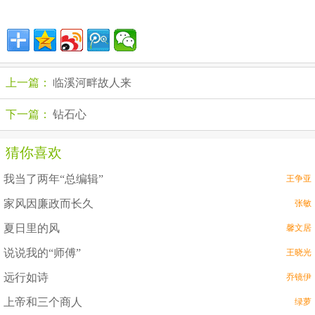
上一篇：
临溪河畔故人来
下一篇：
钻石心
猜你喜欢
我当了两年“总编辑”
王争亚
家风因廉政而长久
张敏
夏日里的风
馨文居
说说我的“师傅”
王晓光
远行如诗
乔镜伊
上帝和三个商人
绿萝