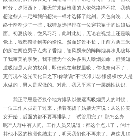
时分，夕阳西下，那天前来做检测的人依然络绎不绝，我猜
想这些人一定和我的想法一样才选择了此刻。天色向晚，人
终于渐渐少了一些，我特意选择排在一位穿花裙子的姑娘后
面。初夏傍晚，微风习习，此时此刻，无论在视觉上还是嗅
觉上，我都感觉到美的愉悦。然而好景不长，正前方两三米
的所在两位男子点燃了香烟，随风飘来的阵阵烟臭味儿破坏
了我审美的享受。我不懂为什么许多男人嗜烟如命，但我知
道吸烟是人家的权利，即便他在电梯里吸，你也奈何不了，
更何况在这光天化日之下!你敢说“不”没准儿涉嫌侵权!女人是
水做的，男人是泥做的。对此，我又平添了一层感性认识。
我正寻思是否换个地方排队以便远离吸烟男人的时候，
一位工作人员走了过来，指着花裙子姑娘大声说：从这位美
女开始，后面的都不要再排队了，试管用完了!“那怎么办
呢?”人群中有人问。工作人员又说道：都这个点儿了，估计
其他小区的检测也结束了，明天我们也不再来了。离这儿10