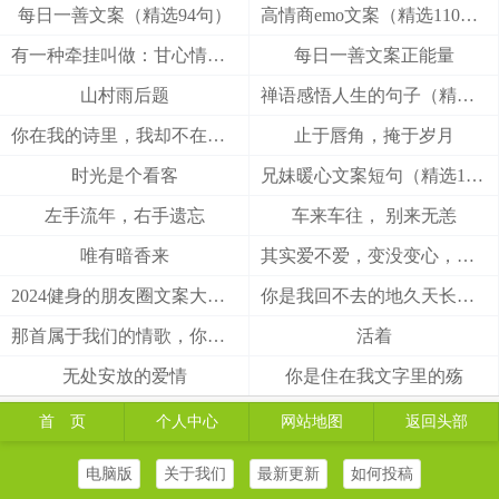
每日一善文案（精选94句）
高情商emo文案（精选110句）
有一种牵挂叫做：甘心情愿！
每日一善文案正能量
山村雨后题
禅语感悟人生的句子（精选27句）
你在我的诗里，我却不在你的梦里
止于唇角，掩于岁月
时光是个看客
兄妹暖心文案短句（精选100句）
左手流年，右手遗忘
车来车往， 别来无恙
唯有暗香来
其实爱不爱，变没变心，身体最诚实
2024健身的朋友圈文案大全(精选49句)
你是我回不去的地久天长，我是你触不到的地老天荒
那首属于我们的情歌，你把结局唱给了谁
活着
无处安放的爱情
你是住在我文字里的殇
首 页
个人中心
网站地图
返回头部
电脑版
关于我们
最新更新
如何投稿