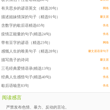
有关思乡的谚语英文（精选20句）
网络
描述姐妹情深的句子（精选91句）
馨文居
含数字的歇后语精选65句
佚名
疫情正能量的句子(精选24句)
佚名
带有豆字的谚语（精选23句）
网络
感慨人生的唯美句子（精选28句）
馨文居语录句子
描写燕子的诗词
馨文居
三毛经典爱情语录(精选13句)
佚名
经典人生感悟句子(精选40句)
佚名
歇后语喻意83句
佚名
阅读感言
严禁发布色情、暴力、反动的言论。