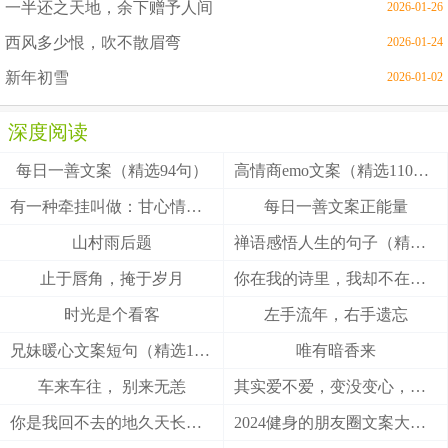
一半还之天地，余下赠予人间
2026-01-26
西风多少恨，吹不散眉弯
2026-01-24
新年初雪
2026-01-02
深度阅读
每日一善文案（精选94句）
高情商emo文案（精选110句）
有一种牵挂叫做：甘心情愿！
每日一善文案正能量
山村雨后题
禅语感悟人生的句子（精选27句）
止于唇角，掩于岁月
你在我的诗里，我却不在你的梦里
时光是个看客
左手流年，右手遗忘
兄妹暖心文案短句（精选100句）
唯有暗香来
车来车往， 别来无恙
其实爱不爱，变没变心，身体最诚实
你是我回不去的地久天长，我是你触不到的地老天荒
2024健身的朋友圈文案大全(精选49句)