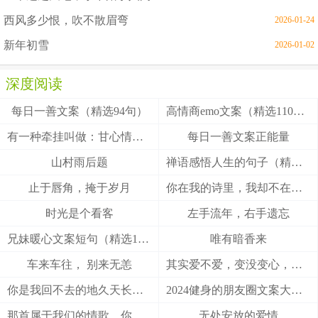
西风多少恨，吹不散眉弯
2026-01-24
新年初雪
2026-01-02
深度阅读
每日一善文案（精选94句）
高情商emo文案（精选110句）
有一种牵挂叫做：甘心情愿！
每日一善文案正能量
山村雨后题
禅语感悟人生的句子（精选27句）
止于唇角，掩于岁月
你在我的诗里，我却不在你的梦里
时光是个看客
左手流年，右手遗忘
兄妹暖心文案短句（精选100句）
唯有暗香来
车来车往， 别来无恙
其实爱不爱，变没变心，身体最诚实
你是我回不去的地久天长，我是你触不到的地老天荒
2024健身的朋友圈文案大全(精选49句)
那首属于我们的情歌，你把结局唱给了谁
无处安放的爱情