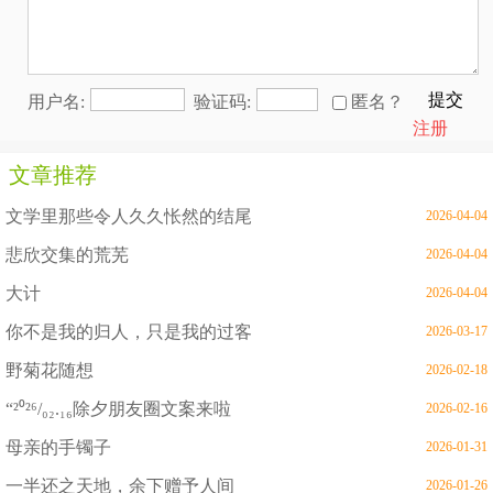
提交
用户名:
验证码:
匿名？
注册
文章推荐
文学里那些令人久久怅然的结尾
2026-04-04
悲欣交集的荒芜
2026-04-04
大计
2026-04-04
你不是我的归人，只是我的过客
2026-03-17
野菊花随想
2026-02-18
“²⁰²⁶/₀₂.₁₆除夕朋友圈文案来啦
2026-02-16
母亲的手镯子
2026-01-31
一半还之天地，余下赠予人间
2026-01-26