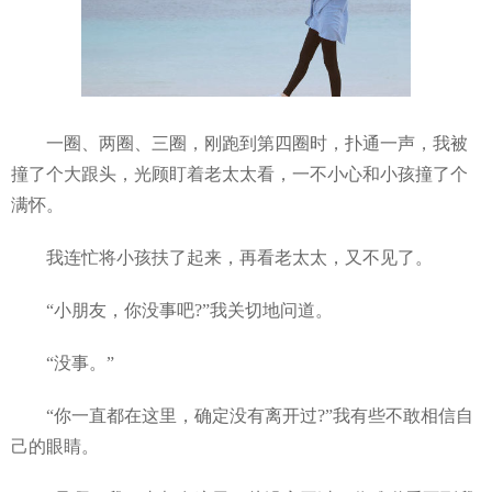
一圈、两圈、三圈，刚跑到第四圈时，扑通一声，我被
撞了个大跟头，光顾盯着老太太看，一不小心和小孩撞了个
满怀。
我连忙将小孩扶了起来，再看老太太，又不见了。
“小朋友，你没事吧?”我关切地问道。
“没事。”
“你一直都在这里，确定没有离开过?”我有些不敢相信自
己的眼睛。