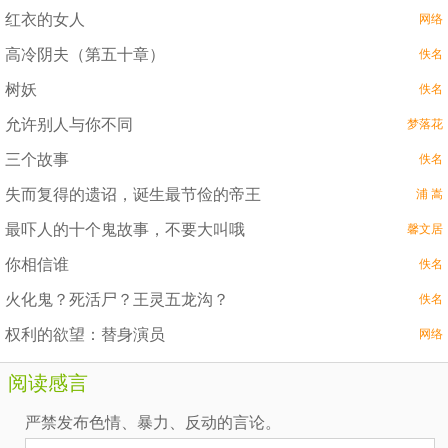
红衣的女人
网络
高冷阴夫（第五十章）
佚名
树妖
佚名
允许别人与你不同
梦落花
三个故事
佚名
失而复得的遗诏，诞生最节俭的帝王
浦 嵩
最吓人的十个鬼故事，不要大叫哦
馨文居
你相信谁
佚名
火化鬼？死活尸？王灵五龙沟？
佚名
权利的欲望：替身演员
网络
阅读感言
严禁发布色情、暴力、反动的言论。